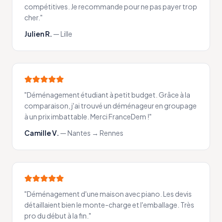
compétitives. Je recommande pour ne pas payer trop
cher.
"
Julien R.
—
Lille
"
Déménagement étudiant à petit budget. Grâce à la
comparaison, j'ai trouvé un déménageur en groupage
à un prix imbattable. Merci FranceDem !
"
Camille V.
—
Nantes → Rennes
"
Déménagement d'une maison avec piano. Les devis
détaillaient bien le monte-charge et l'emballage. Très
pro du début à la fin.
"