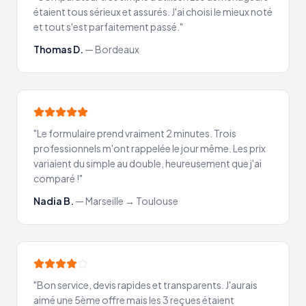
étaient tous sérieux et assurés. J'ai choisi le mieux noté
et tout s'est parfaitement passé.
"
Thomas D.
—
Bordeaux
"
Le formulaire prend vraiment 2 minutes. Trois
professionnels m'ont rappelée le jour même. Les prix
variaient du simple au double, heureusement que j'ai
comparé !
"
Nadia B.
—
Marseille → Toulouse
"
Bon service, devis rapides et transparents. J'aurais
aimé une 5ème offre mais les 3 reçues étaient