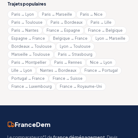
Trajets populaires
Paris → Lyon
Paris → Marseille
Paris → Nice
Paris → Toulouse
Paris → Bordeaux
Paris → Lille
Paris → Nantes
France → Espagne
France → Belgique
Espagne → France
Belgique → France
Lyon → Marseille
Bordeaux → Toulouse
Lyon → Toulouse
Marseille → Toulouse
Paris → Strasbourg
Paris → Montpellier
Paris → Rennes
Nice → Lyon
Lille → Lyon
Nantes → Bordeaux
France → Portugal
Portugal → France
France → Suisse
France → Luxembourg
France → Royaume-Uni
FranceDem
Le comparateur n°1 de
france déménagement
. Devis