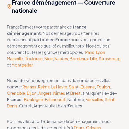
France déménagement — Couverture
nationale
FranceDem est votre partenaire de
france
déménagement
. Nos déménageurs partenaires
interviennent
partout en France
pour vous garantir un
déménagement de qualité au meilleur prix. Nos équipes
couvrent toutes les grandes métropoles :
Paris
,
Lyon
,
Marseille
,
Toulouse
,
Nice
,
Nantes
,
Bordeaux
,
Lille
,
Strasbourg
et
Montpellier
.
Nous intervenons également dans de nombreuses villes
comme
Rennes
,
Reims
,
Le Havre
,
Saint-Étienne
,
Toulon
,
Grenoble
,
Dijon
,
Angers
,
Nîmes
et
Brest
, ainsi qu'en
Île-de-
France
:
Boulogne-Billancourt
, Nanterre,
Versailles
,
Saint-
Denis
, Créteil, Argenteuil et bien d'autres.
Pour les villes à forte demande de déménagement, nous
proposons des tarifs compétitifs à
Tours
,
Orléans
,