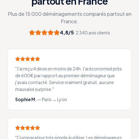
partout en France
Plus de 15 000 déménagements comparés partout en
France.
4,8/5
· 2 340 avis clients
"
J'ai reçu 4 devis en moins de 24h. J'ai économisé près
de 600€ par rapport au premier déménageur que
j'avais contacté. Service vraiment gratuit, aucune
mauvaise surprise.
"
Sophie M.
—
Paris → Lyon
"
Comparateur très simple à utiliser. Les déménageurs