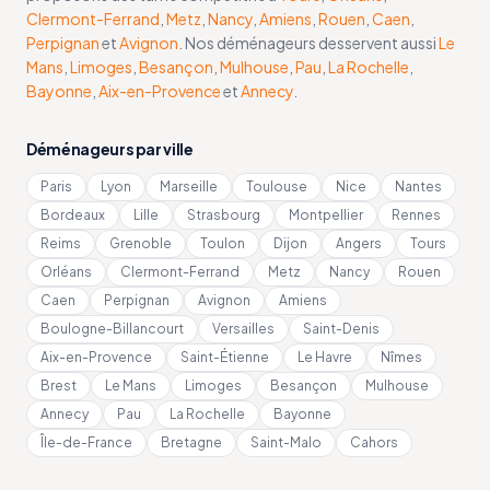
Clermont-Ferrand
,
Metz
,
Nancy
,
Amiens
,
Rouen
,
Caen
,
Perpignan
et
Avignon
. Nos déménageurs desservent aussi
Le
Mans
,
Limoges
,
Besançon
,
Mulhouse
,
Pau
,
La Rochelle
,
Bayonne
,
Aix-en-Provence
et
Annecy
.
Déménageurs par ville
Paris
Lyon
Marseille
Toulouse
Nice
Nantes
Bordeaux
Lille
Strasbourg
Montpellier
Rennes
Reims
Grenoble
Toulon
Dijon
Angers
Tours
Orléans
Clermont-Ferrand
Metz
Nancy
Rouen
Caen
Perpignan
Avignon
Amiens
Boulogne-Billancourt
Versailles
Saint-Denis
Aix-en-Provence
Saint-Étienne
Le Havre
Nîmes
Brest
Le Mans
Limoges
Besançon
Mulhouse
Annecy
Pau
La Rochelle
Bayonne
Île-de-France
Bretagne
Saint-Malo
Cahors