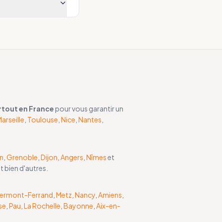
rtout en France
pour vous garantir un
arseille
,
Toulouse
,
Nice
,
Nantes
,
n
,
Grenoble
,
Dijon
,
Angers
,
Nîmes
et
et bien d'autres.
lermont-Ferrand
,
Metz
,
Nancy
,
Amiens
,
se
,
Pau
,
La Rochelle
,
Bayonne
,
Aix-en-