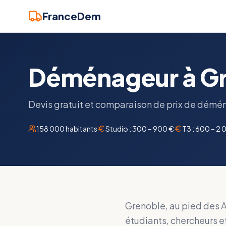
FranceDem
Déménageur à Gren
Devis gratuit et comparaison de prix de démén
158 000
habitants
Studio :
300 – 900 €
T3 :
600 – 2 
Grenoble, au pied des Al
étudiants, chercheurs et