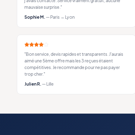
j'avais contacté. Service vraiment gratuit, aucune
mauvaise surprise.
"
Sophie M.
—
Paris → Lyon
"
Bon service, devis rapides et transparents. J'aurais
aimé une 5ème offre mais les 3 reçues étaient
compétitives. Je recommande pour ne pas payer
trop cher.
"
Julien R.
—
Lille