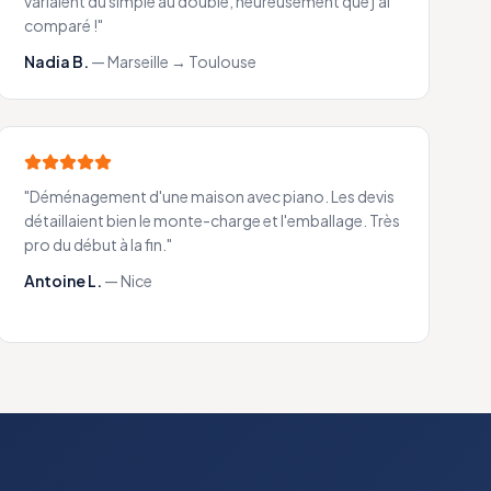
variaient du simple au double, heureusement que j'ai
comparé !
"
Nadia B.
—
Marseille → Toulouse
"
Déménagement d'une maison avec piano. Les devis
détaillaient bien le monte-charge et l'emballage. Très
pro du début à la fin.
"
Antoine L.
—
Nice