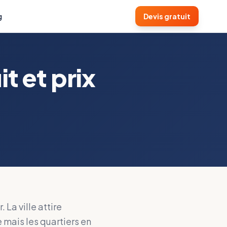
g
Devis gratuit
t et prix
La ville attire
e mais les quartiers en