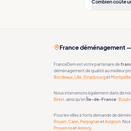
Combien coûte u
France déménagement — 
FranceDem est votre partenaire de
fran
déménagement de qualité au meilleur pri
Bordeaux
,
Lille
,
Strasbourg
et
Montpellie
Nous intervenons également dans de n
Brest
, ainsi qu'en
Île-de-France
:
Boulo
Pour les villes à forte demande de dém
Rouen
,
Caen
,
Perpignan
et
Avignon
. Nos
Provence
et
Annecy
.