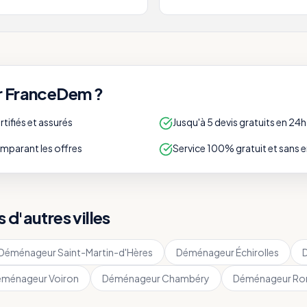
r FranceDem ?
ifiés et assurés
Jusqu'à 5 devis gratuits en 24h
parant les offres
Service 100% gratuit et sans
d'autres villes
Déménageur
Saint-Martin-d'Hères
Déménageur
Échirolles
éménageur
Voiron
Déménageur
Chambéry
Déménageur
Ro