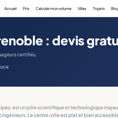
Accueil
Prix
Calculer mon volume
Villes
Trajets
Blo
oble : devis gratui
ageurs certifiés.
000 €
pes, est un pôle scientifique et technologique majeur. 
 ingénieurs. Le centre-ville est plat et bien accessibl