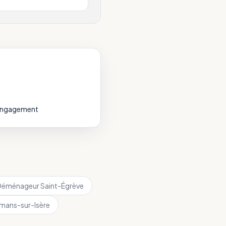
 engagement
Déménageur
Saint-Égrève
mans-sur-Isère