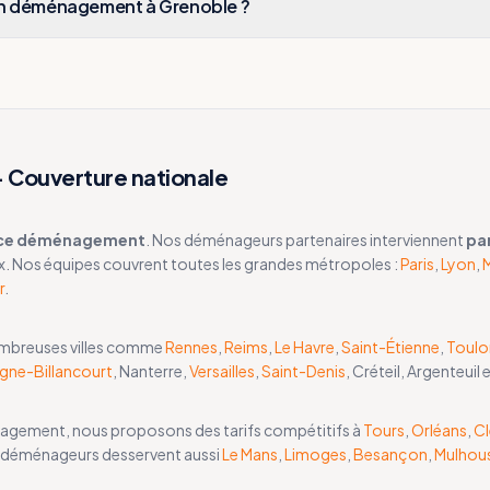
n déménagement à Grenoble ?
Couverture nationale
ce déménagement
. Nos déménageurs partenaires interviennent
pa
x. Nos équipes couvrent toutes les grandes métropoles :
Paris
,
Lyon
,
M
r
.
ombreuses villes comme
Rennes
,
Reims
,
Le Havre
,
Saint-Étienne
,
Toulo
gne-Billancourt
, Nanterre,
Versailles
,
Saint-Denis
, Créteil, Argenteuil 
énagement, nous proposons des tarifs compétitifs à
Tours
,
Orléans
,
C
 déménageurs desservent aussi
Le Mans
,
Limoges
,
Besançon
,
Mulhou