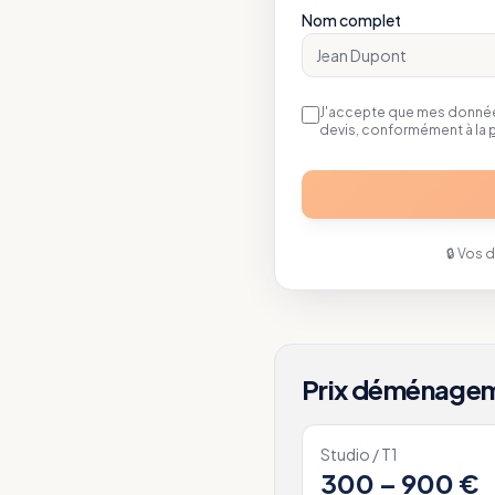
Nom complet
J'accepte que mes données
devis, conformément à la
p
🔒 Vos 
Prix déménage
Studio / T1
300 – 900 €