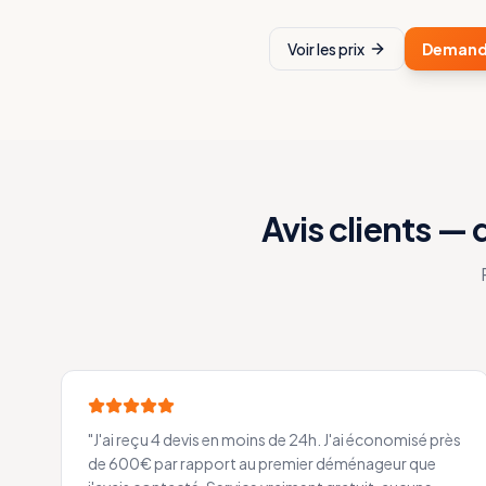
Voir les prix
Demande
Avis clients —
"
J'ai reçu 4 devis en moins de 24h. J'ai économisé près
de 600€ par rapport au premier déménageur que