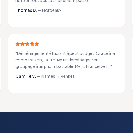
noté et tout s'est parfaitement passé.
"
Thomas D.
—
Bordeaux
"
Déménagement étudiant à petit budget. Grâce à la
comparaison, j'ai trouvé un déménageur en
groupage à un prix imbattable. Merci FranceDem !
"
Camille V.
—
Nantes → Rennes