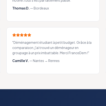
noté et tout s'est parfaitement passé.
"
Thomas D.
—
Bordeaux
"
Déménagement étudiant à petit budget. Grâce à la
comparaison, j'ai trouvé un déménageur en
groupage à un prix imbattable. Merci FranceDem !
"
Camille V.
—
Nantes → Rennes