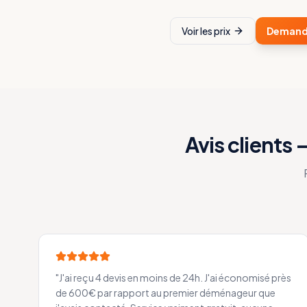
Voir les prix
Demande
Avis clients
"
J'ai reçu 4 devis en moins de 24h. J'ai économisé près
de 600€ par rapport au premier déménageur que