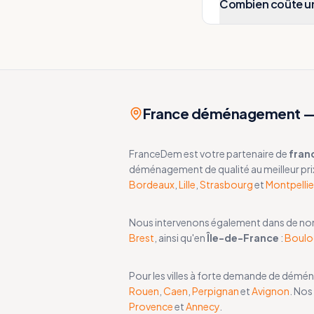
Combien coûte u
France déménagement — 
FranceDem est votre partenaire de
fran
déménagement de qualité au meilleur pri
Bordeaux
,
Lille
,
Strasbourg
et
Montpellie
Nous intervenons également dans de n
Brest
, ainsi qu'en
Île-de-France
:
Boulo
Pour les villes à forte demande de dém
Rouen
,
Caen
,
Perpignan
et
Avignon
. Nos
Provence
et
Annecy
.