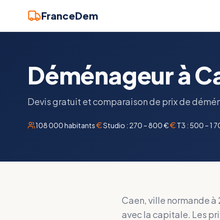
FranceDem
Déménageur à Caen
Devis gratuit et comparaison de prix de démén
108 000
habitants
Studio :
270 – 800 €
T3 :
500 – 1 
Caen, ville normande à 2
avec la capitale. Les p