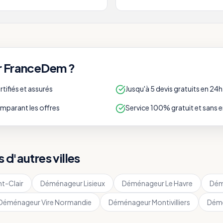
r FranceDem ?
ifiés et assurés
Jusqu'à 5 devis gratuits en 24h
parant les offres
Service 100% gratuit et sans
d'autres villes
nt-Clair
Déménageur
Lisieux
Déménageur
Le Havre
Dém
Déménageur
Vire Normandie
Déménageur
Montivilliers
Dém