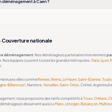
n déménagement à Caen ?
Couverture nationale
ce déménagement
. Nos déménageurs partenaires interviennent
pa
x. Nos équipes couvrent toutes les grandes métropoles :
Paris
,
Lyon
,
M
r
.
ombreuses villes comme
Rennes
,
Reims
,
Le Havre
,
Saint-Étienne
,
Toulo
gne-Billancourt
, Nanterre,
Versailles
,
Saint-Denis
, Créteil, Argenteuil 
énagement, nous proposons des tarifs compétitifs à
Tours
,
Orléans
,
C
 déménageurs desservent aussi
Le Mans
,
Limoges
,
Besançon
,
Mulhou