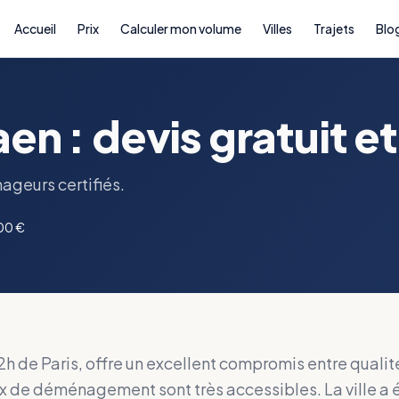
Accueil
Prix
Calculer mon volume
Villes
Trajets
Blo
 : devis gratuit et
ageurs certifiés.
700 €
h de Paris, offre un excellent compromis entre qualité
rix de déménagement sont très accessibles. La ville a