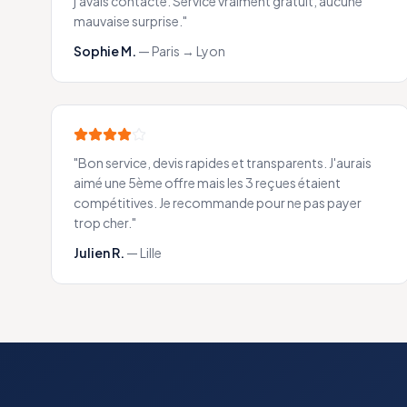
j'avais contacté. Service vraiment gratuit, aucune
mauvaise surprise.
"
Sophie M.
—
Paris → Lyon
"
Bon service, devis rapides et transparents. J'aurais
aimé une 5ème offre mais les 3 reçues étaient
compétitives. Je recommande pour ne pas payer
trop cher.
"
Julien R.
—
Lille