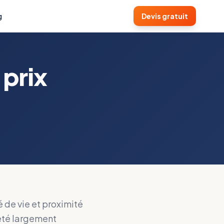
g
Devis gratuit
 prix
 de vie et proximité
 été largement