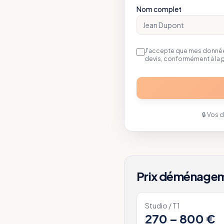
Nom complet
J'accepte que mes données
devis, conformément à la
p
🔒 Vos 
Prix déménage
Studio / T1
270 – 800 €