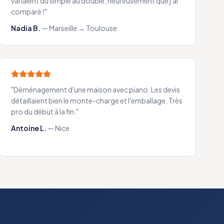
variaient du simple au double, heureusement que j'ai
comparé !
"
Nadia B.
—
Marseille → Toulouse
"
Déménagement d'une maison avec piano. Les devis
détaillaient bien le monte-charge et l'emballage. Très
pro du début à la fin.
"
Antoine L.
—
Nice