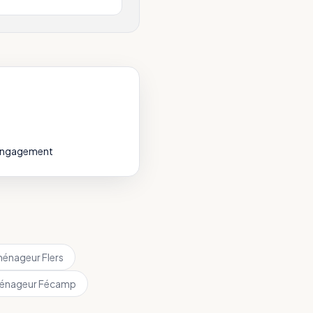
 engagement
énageur
Flers
énageur
Fécamp