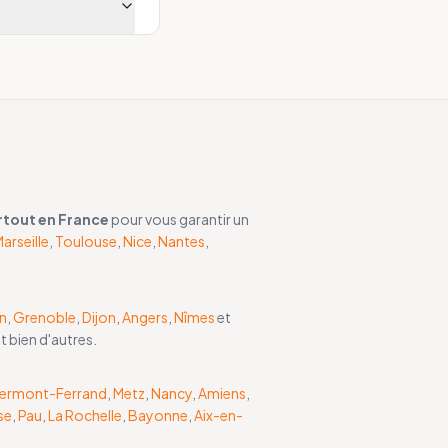
rtout en France
pour vous garantir un
arseille
,
Toulouse
,
Nice
,
Nantes
,
n
,
Grenoble
,
Dijon
,
Angers
,
Nîmes
et
et bien d'autres.
lermont-Ferrand
,
Metz
,
Nancy
,
Amiens
,
se
,
Pau
,
La Rochelle
,
Bayonne
,
Aix-en-