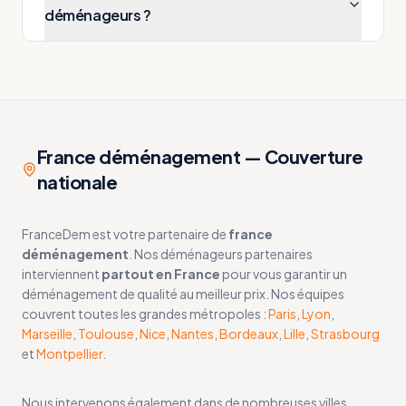
déménageurs ?
France déménagement — Couverture
nationale
FranceDem est votre partenaire de
france
déménagement
. Nos déménageurs partenaires
interviennent
partout en France
pour vous garantir un
déménagement de qualité au meilleur prix. Nos équipes
couvrent toutes les grandes métropoles :
Paris
,
Lyon
,
Marseille
,
Toulouse
,
Nice
,
Nantes
,
Bordeaux
,
Lille
,
Strasbourg
et
Montpellier
.
Nous intervenons également dans de nombreuses villes