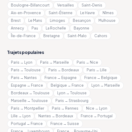
Boulogne-Billancourt
Versailles
Saint-Denis
Aix-en-Provence
Saint-Étienne
Le Havre
Nîmes
Brest
Le Mans
Limoges
Besançon
Mulhouse
Annecy
Pau
La Rochelle
Bayonne
Île-de-France
Bretagne
Saint-Malo
Cahors
Trajets populaires
Paris → Lyon
Paris → Marseille
Paris → Nice
Paris → Toulouse
Paris → Bordeaux
Paris → Lille
Paris → Nantes
France → Espagne
France → Belgique
Espagne → France
Belgique → France
Lyon → Marseille
Bordeaux → Toulouse
Lyon → Toulouse
Marseille → Toulouse
Paris → Strasbourg
Paris → Montpellier
Paris → Rennes
Nice → Lyon
Lille → Lyon
Nantes → Bordeaux
France → Portugal
Portugal → France
France → Suisse
France → Luxembourg
France → Royaume-Uni