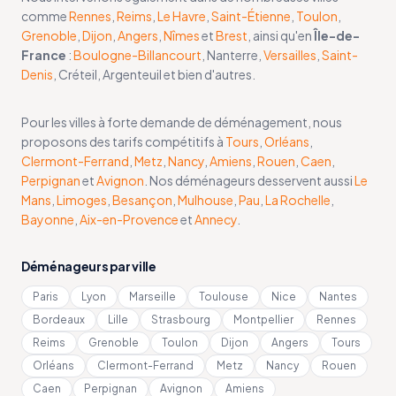
comme
Rennes
,
Reims
,
Le Havre
,
Saint-Étienne
,
Toulon
,
Grenoble
,
Dijon
,
Angers
,
Nîmes
et
Brest
, ainsi qu'en
Île-de-
France
:
Boulogne-Billancourt
, Nanterre,
Versailles
,
Saint-
Denis
, Créteil, Argenteuil et bien d'autres.
Pour les villes à forte demande de déménagement, nous
proposons des tarifs compétitifs à
Tours
,
Orléans
,
Clermont-Ferrand
,
Metz
,
Nancy
,
Amiens
,
Rouen
,
Caen
,
Perpignan
et
Avignon
. Nos déménageurs desservent aussi
Le
Mans
,
Limoges
,
Besançon
,
Mulhouse
,
Pau
,
La Rochelle
,
Bayonne
,
Aix-en-Provence
et
Annecy
.
Déménageurs par ville
Paris
Lyon
Marseille
Toulouse
Nice
Nantes
Bordeaux
Lille
Strasbourg
Montpellier
Rennes
Reims
Grenoble
Toulon
Dijon
Angers
Tours
Orléans
Clermont-Ferrand
Metz
Nancy
Rouen
Caen
Perpignan
Avignon
Amiens