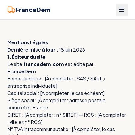
FranceDem
Mentions Légales
Dernière mise à jour :
18 juin 2026
1. Éditeur du site
Le site
francedem.com
est édité par :
FranceDem
Forme juridique : [À compléter : SAS / SARL /
entreprise individuelle]
Capital social : [À compléter, le cas échéant]
Siège social : [À compléter : adresse postale
complète], France
SIRET : [À compléter : n° SIRET] — RCS : [À compléter
: ville et n° RCS]
N° TVA intracommunautaire : [À compléter, le cas