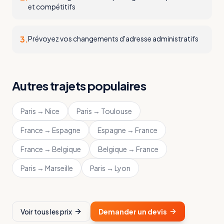
et compétitifs
3
.
Prévoyez vos changements d'adresse administratifs
Autres trajets populaires
Paris
→
Nice
Paris
→
Toulouse
France
→
Espagne
Espagne
→
France
France
→
Belgique
Belgique
→
France
Paris
→
Marseille
Paris
→
Lyon
Voir tous les prix
Demander un devis