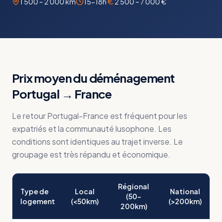
1 500 – 2 000 km
15-18h
2 500 – 7 000 €
Prix moyen du déménagement
Portugal
→
France
Le retour Portugal-France est fréquent pour les
expatriés et la communauté lusophone. Les
conditions sont identiques au trajet inverse. Le
groupage est très répandu et économique.
Régional
Type de
Local
National
(50-
logement
(<50km)
(>200km)
200km)