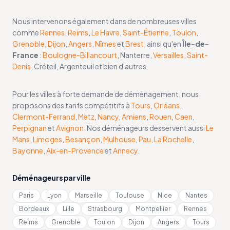
Nous intervenons également dans de nombreuses villes
comme
Rennes
,
Reims
,
Le Havre
,
Saint-Étienne
,
Toulon
,
Grenoble
,
Dijon
,
Angers
,
Nîmes
et
Brest
, ainsi qu'en
Île-de-
France
:
Boulogne-Billancourt
, Nanterre,
Versailles
,
Saint-
Denis
, Créteil, Argenteuil et bien d'autres.
Pour les villes à forte demande de déménagement, nous
proposons des tarifs compétitifs à
Tours
,
Orléans
,
Clermont-Ferrand
,
Metz
,
Nancy
,
Amiens
,
Rouen
,
Caen
,
Perpignan
et
Avignon
. Nos déménageurs desservent aussi
Le
Mans
,
Limoges
,
Besançon
,
Mulhouse
,
Pau
,
La Rochelle
,
Bayonne
,
Aix-en-Provence
et
Annecy
.
Déménageurs par ville
Paris
Lyon
Marseille
Toulouse
Nice
Nantes
Bordeaux
Lille
Strasbourg
Montpellier
Rennes
Reims
Grenoble
Toulon
Dijon
Angers
Tours