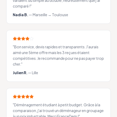
variaient du simple au double, heureusement que j'ai
comparé !
"
Nadia B.
—
Marseille → Toulouse
"
Bon service, devis rapides et transparents. J'aurais
aimé une 5ème offre mais les 3 reçues étaient
compétitives. Je recommande pour ne pas payer trop
cher.
"
Julien R.
—
Lille
"
Déménagement étudiant à petit budget. Grâce à la
comparaison, j'ai trouvé un déménageur en groupage
à un prix imbattable. Merci FranceDem !
"