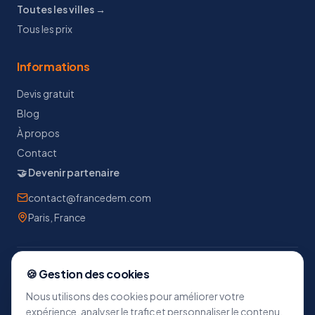
Toutes les villes →
Tous les prix
Informations
Devis gratuit
Blog
À propos
Contact
🤝 Devenir partenaire
contact@francedem.com
Paris, France
🍪 Gestion des cookies
Calculateur de volume de déménagement
Nous utilisons des cookies pour améliorer votre
Calculer mon volume (m³)
Volume studio
Volume T2
expérience, analyser le trafic et personnaliser le contenu.