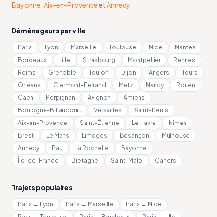
Bayonne
,
Aix-en-Provence
et
Annecy
.
Déménageurs par ville
Paris
Lyon
Marseille
Toulouse
Nice
Nantes
Bordeaux
Lille
Strasbourg
Montpellier
Rennes
Reims
Grenoble
Toulon
Dijon
Angers
Tours
Orléans
Clermont-Ferrand
Metz
Nancy
Rouen
Caen
Perpignan
Avignon
Amiens
Boulogne-Billancourt
Versailles
Saint-Denis
Aix-en-Provence
Saint-Étienne
Le Havre
Nîmes
Brest
Le Mans
Limoges
Besançon
Mulhouse
Annecy
Pau
La Rochelle
Bayonne
Île-de-France
Bretagne
Saint-Malo
Cahors
Trajets populaires
Paris → Lyon
Paris → Marseille
Paris → Nice
Paris → Toulouse
Paris → Bordeaux
Paris → Lille