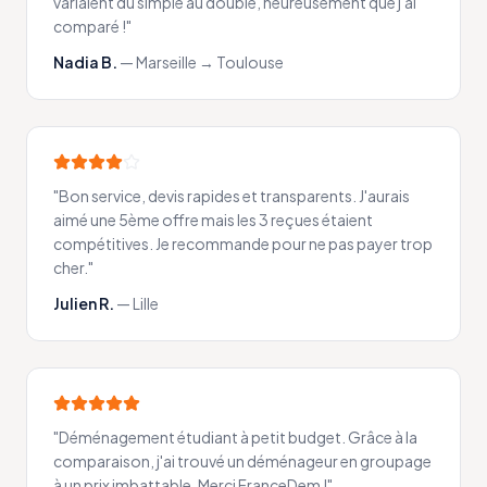
variaient du simple au double, heureusement que j'ai
comparé !
"
Nadia B.
—
Marseille → Toulouse
"
Bon service, devis rapides et transparents. J'aurais
aimé une 5ème offre mais les 3 reçues étaient
compétitives. Je recommande pour ne pas payer trop
cher.
"
Julien R.
—
Lille
"
Déménagement étudiant à petit budget. Grâce à la
comparaison, j'ai trouvé un déménageur en groupage
à un prix imbattable. Merci FranceDem !
"