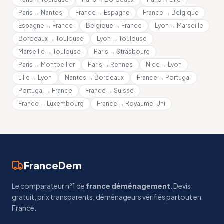
Paris → Nantes
France → Espagne
France → Belgique
Espagne → France
Belgique → France
Lyon → Marseille
Bordeaux → Toulouse
Lyon → Toulouse
Marseille → Toulouse
Paris → Strasbourg
Paris → Montpellier
Paris → Rennes
Nice → Lyon
Lille → Lyon
Nantes → Bordeaux
France → Portugal
Portugal → France
France → Suisse
France → Luxembourg
France → Royaume-Uni
FranceDem
Le comparateur n°1 de
france déménagement
. Devis
gratuit, prix transparents, déménageurs vérifiés partout en
France.