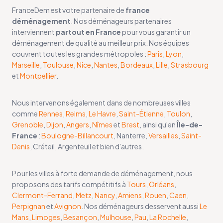
FranceDem est votre partenaire de
france
déménagement
. Nos déménageurs partenaires
interviennent
partout en France
pour vous garantir un
déménagement de qualité au meilleur prix. Nos équipes
couvrent toutes les grandes métropoles :
Paris
,
Lyon
,
Marseille
,
Toulouse
,
Nice
,
Nantes
,
Bordeaux
,
Lille
,
Strasbourg
et
Montpellier
.
Nous intervenons également dans de nombreuses villes
comme
Rennes
,
Reims
,
Le Havre
,
Saint-Étienne
,
Toulon
,
Grenoble
,
Dijon
,
Angers
,
Nîmes
et
Brest
, ainsi qu'en
Île-de-
France
:
Boulogne-Billancourt
, Nanterre,
Versailles
,
Saint-
Denis
, Créteil, Argenteuil et bien d'autres.
Pour les villes à forte demande de déménagement, nous
proposons des tarifs compétitifs à
Tours
,
Orléans
,
Clermont-Ferrand
,
Metz
,
Nancy
,
Amiens
,
Rouen
,
Caen
,
Perpignan
et
Avignon
. Nos déménageurs desservent aussi
Le
Mans
,
Limoges
,
Besançon
,
Mulhouse
,
Pau
,
La Rochelle
,