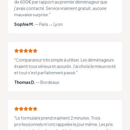
de 600€ par rapport au premier déménageur que
j'avais contacté. Service vraiment gratuit, aucune
mauvaise surprise.
"
Sophie M.
—
Paris → Lyon
"
Comparateur très simple à utiliser. Les déménageurs
étaient tous sérieux et assurés. J'ai choisi le mieux noté
et tout s'est parfaitement passé.
"
Thomas D.
—
Bordeaux
"
Le formulaire prend vraiment 2 minutes. Trois
professionnels m'ont rappelée le jour même. Les prix