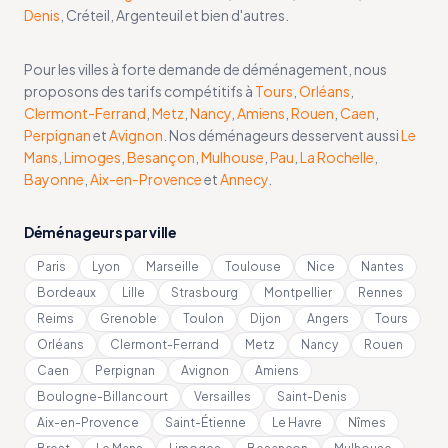
Denis
, Créteil, Argenteuil et bien d'autres.
Pour les villes à forte demande de déménagement, nous
proposons des tarifs compétitifs à
Tours
,
Orléans
,
Clermont-Ferrand
,
Metz
,
Nancy
,
Amiens
,
Rouen
,
Caen
,
Perpignan
et
Avignon
. Nos déménageurs desservent aussi
Le
Mans
,
Limoges
,
Besançon
,
Mulhouse
,
Pau
,
La Rochelle
,
Bayonne
,
Aix-en-Provence
et
Annecy
.
Déménageurs par ville
Paris
Lyon
Marseille
Toulouse
Nice
Nantes
Bordeaux
Lille
Strasbourg
Montpellier
Rennes
Reims
Grenoble
Toulon
Dijon
Angers
Tours
Orléans
Clermont-Ferrand
Metz
Nancy
Rouen
Caen
Perpignan
Avignon
Amiens
Boulogne-Billancourt
Versailles
Saint-Denis
Aix-en-Provence
Saint-Étienne
Le Havre
Nîmes