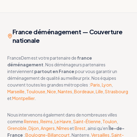
France déménagement — Couverture
nationale
FranceDem est votre partenaire de
france
déménagement
. Nos déménageurs partenaires
interviennent
partout en France
pour vous garantir un
déménagement de qualité au meilleur prix. Nos équipes
couvrent toutes les grandes métropoles :
Paris
,
Lyon
,
Marseille
,
Toulouse
,
Nice
,
Nantes
,
Bordeaux
,
Lille
,
Strasbourg
et
Montpellier
.
Nous intervenons également dans de nombreuses villes
comme
Rennes
,
Reims
,
Le Havre
,
Saint-Étienne
,
Toulon
,
Grenoble
,
Dijon
,
Angers
,
Nîmes
et
Brest
, ainsi qu'en
Île-de-
France
:
Boulogne-Billancourt
, Nanterre,
Versailles
,
Saint-