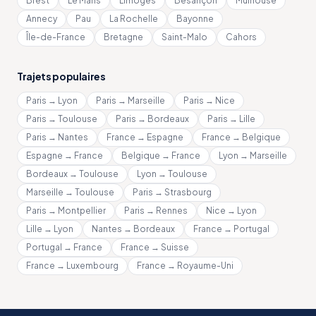
Brest
Le Mans
Limoges
Besançon
Mulhouse
Annecy
Pau
La Rochelle
Bayonne
Île-de-France
Bretagne
Saint-Malo
Cahors
Trajets populaires
Paris → Lyon
Paris → Marseille
Paris → Nice
Paris → Toulouse
Paris → Bordeaux
Paris → Lille
Paris → Nantes
France → Espagne
France → Belgique
Espagne → France
Belgique → France
Lyon → Marseille
Bordeaux → Toulouse
Lyon → Toulouse
Marseille → Toulouse
Paris → Strasbourg
Paris → Montpellier
Paris → Rennes
Nice → Lyon
Lille → Lyon
Nantes → Bordeaux
France → Portugal
Portugal → France
France → Suisse
France → Luxembourg
France → Royaume-Uni