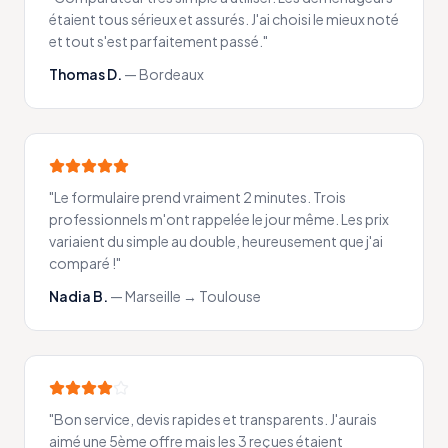
étaient tous sérieux et assurés. J'ai choisi le mieux noté
et tout s'est parfaitement passé.
"
Thomas D.
—
Bordeaux
"
Le formulaire prend vraiment 2 minutes. Trois
professionnels m'ont rappelée le jour même. Les prix
variaient du simple au double, heureusement que j'ai
comparé !
"
Nadia B.
—
Marseille → Toulouse
"
Bon service, devis rapides et transparents. J'aurais
aimé une 5ème offre mais les 3 reçues étaient