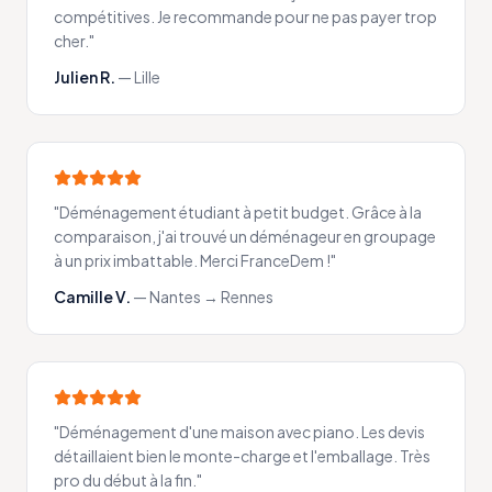
compétitives. Je recommande pour ne pas payer trop
cher.
"
Julien R.
—
Lille
"
Déménagement étudiant à petit budget. Grâce à la
comparaison, j'ai trouvé un déménageur en groupage
à un prix imbattable. Merci FranceDem !
"
Camille V.
—
Nantes → Rennes
"
Déménagement d'une maison avec piano. Les devis
détaillaient bien le monte-charge et l'emballage. Très
pro du début à la fin.
"