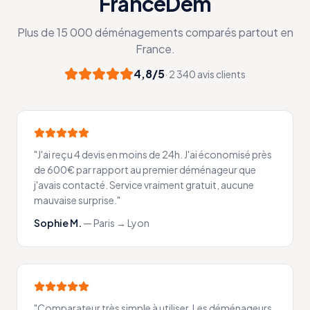
FranceDem
Plus de 15 000 déménagements comparés partout en
France.
4,8/5
· 2 340 avis clients
"
J'ai reçu 4 devis en moins de 24h. J'ai économisé près
de 600€ par rapport au premier déménageur que
j'avais contacté. Service vraiment gratuit, aucune
mauvaise surprise.
"
Sophie M.
—
Paris → Lyon
"
Comparateur très simple à utiliser. Les déménageurs