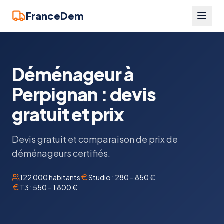
FranceDem
Déménageur à
Perpignan : devis
gratuit et prix
Devis gratuit et comparaison de prix de
déménageurs certifiés.
122 000
habitants
Studio :
280 – 850 €
T3 :
550 – 1 800 €