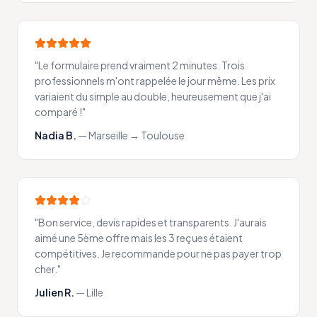
"
Le formulaire prend vraiment 2 minutes. Trois
professionnels m'ont rappelée le jour même. Les prix
variaient du simple au double, heureusement que j'ai
comparé !
"
Nadia B.
—
Marseille → Toulouse
"
Bon service, devis rapides et transparents. J'aurais
aimé une 5ème offre mais les 3 reçues étaient
compétitives. Je recommande pour ne pas payer trop
cher.
"
Julien R.
—
Lille