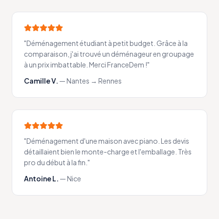
"
Déménagement étudiant à petit budget. Grâce à la
comparaison, j'ai trouvé un déménageur en groupage
à un prix imbattable. Merci FranceDem !
"
Camille V.
—
Nantes → Rennes
"
Déménagement d'une maison avec piano. Les devis
détaillaient bien le monte-charge et l'emballage. Très
pro du début à la fin.
"
Antoine L.
—
Nice