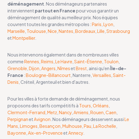
déménagement
. Nos déménageurs partenaires
interviennent
partout en France
pour vous garantir un
déménagement de qualité au meilleur prix. Nos équipes
couvrent toutes les grandes métropoles :
Paris
,
Lyon
,
Marseille
,
Toulouse
,
Nice
,
Nantes
,
Bordeaux
,
Lille
,
Strasbourg
et
Montpellier
.
Nous intervenons également dans de nombreuses villes
comme
Rennes
,
Reims
,
Le Havre
,
Saint-Étienne
,
Toulon
,
Grenoble
,
Dijon
,
Angers
,
Nîmes
et
Brest
, ainsi qu'en
Île-de-
France
:
Boulogne-Billancourt
, Nanterre,
Versailles
,
Saint-
Denis
, Créteil, Argenteuil et bien d'autres.
Pour les villes à forte demande de déménagement, nous
proposons des tarifs compétitifs à
Tours
,
Orléans
,
Clermont-Ferrand
,
Metz
,
Nancy
,
Amiens
,
Rouen
,
Caen
,
Perpignan
et
Avignon
. Nos déménageurs desservent aussi
Le
Mans
,
Limoges
,
Besançon
,
Mulhouse
,
Pau
,
La Rochelle
,
Bayonne
,
Aix-en-Provence
et
Annecy
.