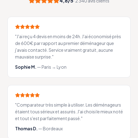
4,8/5
· 2 340 avis clients
"
J'ai reçu 4 devis en moins de 24h. J'ai économisé près
de 600€ par rapport au premier déménageur que
j'avais contacté. Service vraiment gratuit, aucune
mauvaise surprise.
"
Sophie M.
—
Paris → Lyon
"
Comparateur très simple à utiliser. Les déménageurs
étaient tous sérieux et assurés. J'ai choisi le mieux noté
et tout s'est parfaitement passé.
"
Thomas D.
—
Bordeaux