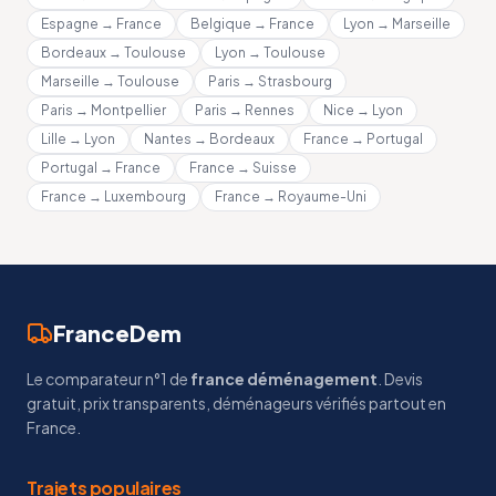
Espagne → France
Belgique → France
Lyon → Marseille
Bordeaux → Toulouse
Lyon → Toulouse
Marseille → Toulouse
Paris → Strasbourg
Paris → Montpellier
Paris → Rennes
Nice → Lyon
Lille → Lyon
Nantes → Bordeaux
France → Portugal
Portugal → France
France → Suisse
France → Luxembourg
France → Royaume-Uni
FranceDem
Le comparateur n°1 de
france déménagement
. Devis
gratuit, prix transparents, déménageurs vérifiés partout en
France.
Trajets populaires