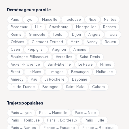
Déménageurs par ville
Paris
Lyon
Marseille
Toulouse
Nice
Nantes
Bordeaux
Lille
Strasbourg
Montpellier
Rennes
Reims
Grenoble
Toulon
Dijon
Angers
Tours
Orléans
Clermont-Ferrand
Metz
Nancy
Rouen
Caen
Perpignan
Avignon
Amiens
Boulogne-Billancourt
Versailles
Saint-Denis
Aix-en-Provence
Saint-Étienne
Le Havre
Nîmes
Brest
Le Mans
Limoges
Besançon
Mulhouse
Annecy
Pau
La Rochelle
Bayonne
Île-de-France
Bretagne
Saint-Malo
Cahors
Trajets populaires
Paris → Lyon
Paris → Marseille
Paris → Nice
Paris → Toulouse
Paris → Bordeaux
Paris → Lille
Paris → Nantes
France → Espagne
France → Belgique