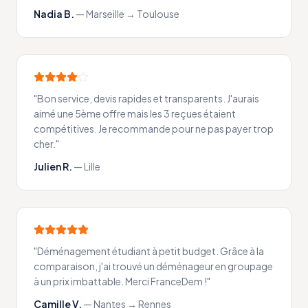
Nadia B.
—
Marseille → Toulouse
"
Bon service, devis rapides et transparents. J'aurais
aimé une 5ème offre mais les 3 reçues étaient
compétitives. Je recommande pour ne pas payer trop
cher.
"
Julien R.
—
Lille
"
Déménagement étudiant à petit budget. Grâce à la
comparaison, j'ai trouvé un déménageur en groupage
à un prix imbattable. Merci FranceDem !
"
Camille V.
—
Nantes → Rennes