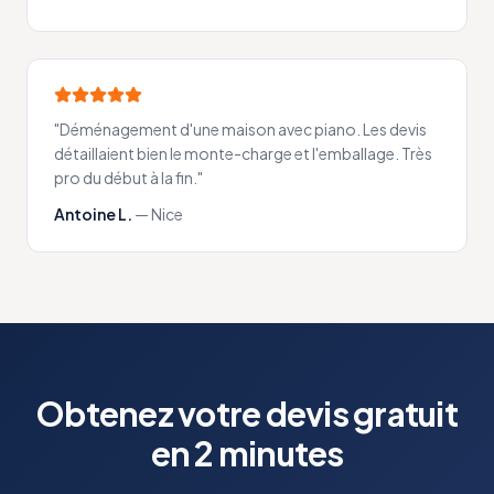
"
Déménagement d'une maison avec piano. Les devis
détaillaient bien le monte-charge et l'emballage. Très
pro du début à la fin.
"
Antoine L.
—
Nice
Obtenez votre devis gratuit
en 2 minutes