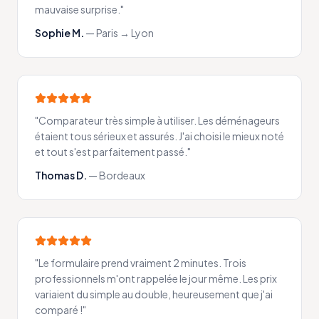
mauvaise surprise.
"
Sophie M.
—
Paris → Lyon
"
Comparateur très simple à utiliser. Les déménageurs
étaient tous sérieux et assurés. J'ai choisi le mieux noté
et tout s'est parfaitement passé.
"
Thomas D.
—
Bordeaux
"
Le formulaire prend vraiment 2 minutes. Trois
professionnels m'ont rappelée le jour même. Les prix
variaient du simple au double, heureusement que j'ai
comparé !
"