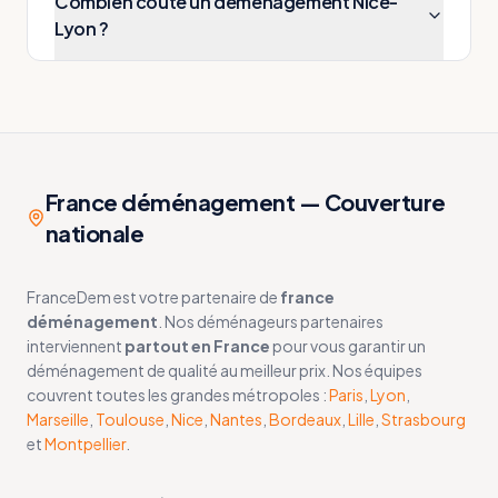
Combien coûte un déménagement Nice-
Lyon ?
France déménagement — Couverture
nationale
FranceDem est votre partenaire de
france
déménagement
. Nos déménageurs partenaires
interviennent
partout en France
pour vous garantir un
déménagement de qualité au meilleur prix. Nos équipes
couvrent toutes les grandes métropoles :
Paris
,
Lyon
,
Marseille
,
Toulouse
,
Nice
,
Nantes
,
Bordeaux
,
Lille
,
Strasbourg
et
Montpellier
.