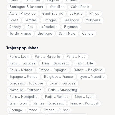
Caen
Perpignan
Avignon
Amiens
Boulogne-Billancourt
Versailles
Saint-Denis
Aix-en-Provence
Saint-Étienne
Le Havre
Nîmes
Brest
Le Mans
Limoges
Besançon
Mulhouse
Annecy
Pau
La Rochelle
Bayonne
Île-de-France
Bretagne
Saint-Malo
Cahors
Trajets populaires
Paris → Lyon
Paris → Marseille
Paris → Nice
Paris → Toulouse
Paris → Bordeaux
Paris → Lille
Paris → Nantes
France → Espagne
France → Belgique
Espagne → France
Belgique → France
Lyon → Marseille
Bordeaux → Toulouse
Lyon → Toulouse
Marseille → Toulouse
Paris → Strasbourg
Paris → Montpellier
Paris → Rennes
Nice → Lyon
Lille → Lyon
Nantes → Bordeaux
France → Portugal
Portugal → France
France → Suisse