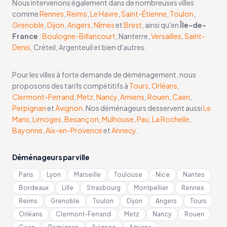
Nous intervenons également dans de nombreuses villes
comme
Rennes
,
Reims
,
Le Havre
,
Saint-Étienne
,
Toulon
,
Grenoble
,
Dijon
,
Angers
,
Nîmes
et
Brest
, ainsi qu'en
Île-de-
France
:
Boulogne-Billancourt
, Nanterre,
Versailles
,
Saint-
Denis
, Créteil, Argenteuil et bien d'autres.
Pour les villes à forte demande de déménagement, nous
proposons des tarifs compétitifs à
Tours
,
Orléans
,
Clermont-Ferrand
,
Metz
,
Nancy
,
Amiens
,
Rouen
,
Caen
,
Perpignan
et
Avignon
. Nos déménageurs desservent aussi
Le
Mans
,
Limoges
,
Besançon
,
Mulhouse
,
Pau
,
La Rochelle
,
Bayonne
,
Aix-en-Provence
et
Annecy
.
Déménageurs par ville
Paris
Lyon
Marseille
Toulouse
Nice
Nantes
Bordeaux
Lille
Strasbourg
Montpellier
Rennes
Reims
Grenoble
Toulon
Dijon
Angers
Tours
Orléans
Clermont-Ferrand
Metz
Nancy
Rouen