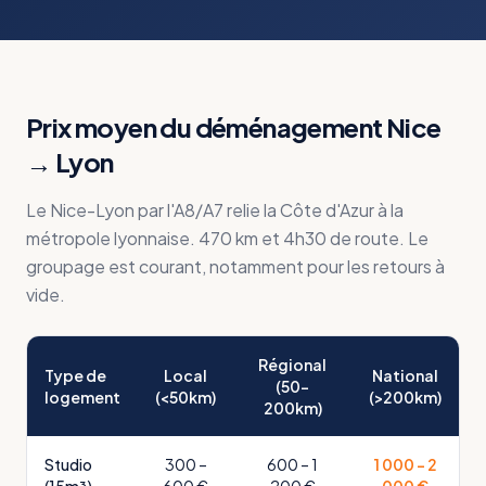
Prix moyen du déménagement
Nice
→
Lyon
Le Nice-Lyon par l'A8/A7 relie la Côte d'Azur à la
métropole lyonnaise. 470 km et 4h30 de route. Le
groupage est courant, notamment pour les retours à
vide.
Régional
Type de
Local
National
(50-
logement
(<50km)
(>200km)
200km)
Studio
300 –
600 – 1
1 000 – 2