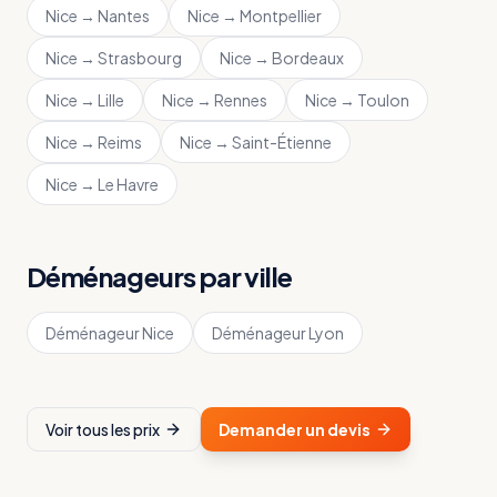
Nice
→
Nantes
Nice
→
Montpellier
Nice
→
Strasbourg
Nice
→
Bordeaux
Nice
→
Lille
Nice
→
Rennes
Nice
→
Toulon
Nice
→
Reims
Nice
→
Saint-Étienne
Nice
→
Le Havre
Déménageurs par ville
Déménageur
Nice
Déménageur
Lyon
Voir tous les prix
Demander un devis