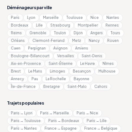
Déménageurs par ville
Paris
Lyon
Marseille
Toulouse
Nice
Nantes
Bordeaux
Lille
Strasbourg
Montpellier
Rennes
Reims
Grenoble
Toulon
Dijon
Angers
Tours
Orléans
Clermont-Ferrand
Metz
Nancy
Rouen
Caen
Perpignan
Avignon
Amiens
Boulogne-Billancourt
Versailles
Saint-Denis
Aix-en-Provence
Saint-Étienne
Le Havre
Nîmes
Brest
Le Mans
Limoges
Besançon
Mulhouse
Annecy
Pau
La Rochelle
Bayonne
Île-de-France
Bretagne
Saint-Malo
Cahors
Trajets populaires
Paris → Lyon
Paris → Marseille
Paris → Nice
Paris → Toulouse
Paris → Bordeaux
Paris → Lille
Paris → Nantes
France → Espagne
France → Belgique