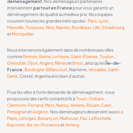
déménagement
. Nos déménageurs partenaires
interviennent
partout en France
pour vous garantir un
déménagement de qualité au meilleur prix. Nos équipes
couvrent toutes les grandes métropoles :
Paris
,
Lyon
,
Marseille
,
Toulouse
,
Nice
,
Nantes
,
Bordeaux
,
Lille
,
Strasbourg
et
Montpellier
.
Nous intervenons également dans de nombreuses villes
comme
Rennes
,
Reims
,
Le Havre
,
Saint-Étienne
,
Toulon
,
Grenoble
,
Dijon
,
Angers
,
Nîmes
et
Brest
, ainsi qu'en
Île-de-
France
:
Boulogne-Billancourt
, Nanterre,
Versailles
,
Saint-
Denis
, Créteil, Argenteuil et bien d'autres.
Pour les villes à forte demande de déménagement, nous
proposons des tarifs compétitifs à
Tours
,
Orléans
,
Clermont-Ferrand
,
Metz
,
Nancy
,
Amiens
,
Rouen
,
Caen
,
Perpignan
et
Avignon
. Nos déménageurs desservent aussi
Le
Mans
,
Limoges
,
Besançon
,
Mulhouse
,
Pau
,
La Rochelle
,
Bayonne
,
Aix-en-Provence
et
Annecy
.