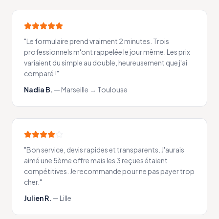
"
Le formulaire prend vraiment 2 minutes. Trois
professionnels m'ont rappelée le jour même. Les prix
variaient du simple au double, heureusement que j'ai
comparé !
"
Nadia B.
—
Marseille → Toulouse
"
Bon service, devis rapides et transparents. J'aurais
aimé une 5ème offre mais les 3 reçues étaient
compétitives. Je recommande pour ne pas payer trop
cher.
"
Julien R.
—
Lille