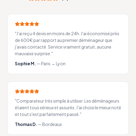
"
J'ai reçu 4 devis en moins de 24h. J'ai économisé près
de 600€ par rapport au premier déménageur que
j'avais contacté. Service vraiment gratuit, aucune
mauvaise surprise.
"
Sophie M.
—
Paris → Lyon
"
Comparateur très simple à utiliser. Les déménageurs
étaient tous sérieux et assurés. J'ai choisi le mieux noté
et tout s'est parfaitement passé.
"
Thomas D.
—
Bordeaux