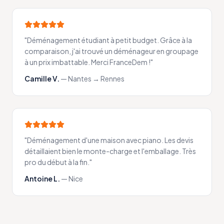
"
Déménagement étudiant à petit budget. Grâce à la
comparaison, j'ai trouvé un déménageur en groupage
à un prix imbattable. Merci FranceDem !
"
Camille V.
—
Nantes → Rennes
"
Déménagement d'une maison avec piano. Les devis
détaillaient bien le monte-charge et l'emballage. Très
pro du début à la fin.
"
Antoine L.
—
Nice