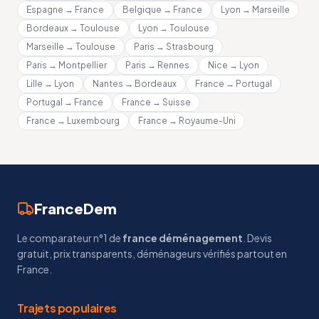
Espagne → France
Belgique → France
Lyon → Marseille
Bordeaux → Toulouse
Lyon → Toulouse
Marseille → Toulouse
Paris → Strasbourg
Paris → Montpellier
Paris → Rennes
Nice → Lyon
Lille → Lyon
Nantes → Bordeaux
France → Portugal
Portugal → France
France → Suisse
France → Luxembourg
France → Royaume-Uni
FranceDem
Le comparateur n°1 de
france déménagement
. Devis
gratuit, prix transparents, déménageurs vérifiés partout en
France.
Trajets populaires