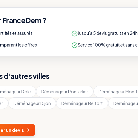
r FranceDem ?
ifiés et assurés
Jusqu'à 5 devis gratuits en 24h
parant les offres
Service 100% gratuit et sans
d'autres villes
ménageur
Dole
Déménageur
Pontarlier
Déménageur
Montb
er
Déménageur
Dijon
Déménageur
Belfort
Déménageu
r un devis