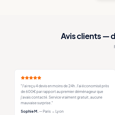
Avis clients —
"
J'ai reçu 4 devis en moins de 24h. J'ai économisé près
de 600€ par rapport au premier déménageur que
j'avais contacté. Service vraiment gratuit, aucune
mauvaise surprise.
"
Sophie M.
—
Paris → Lyon