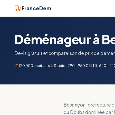
FranceDem
Déménageur à Bes
Devis gratuit et comparaison de prix de démén
120 000
habitants
Studio :
290 – 950 €
T3 :
640 – 2 
Besançon, préfecture du
du Doubs dominée par l