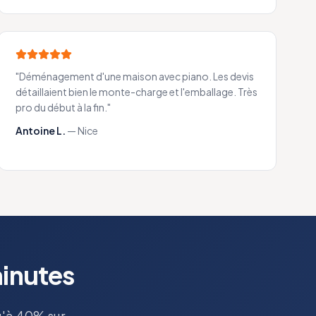
"
Déménagement d'une maison avec piano. Les devis
détaillaient bien le monte-charge et l'emballage. Très
pro du début à la fin.
"
Antoine L.
—
Nice
minutes
u'à 40% sur