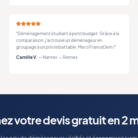
"
Déménagement étudiant à petit budget. Grâce à la
comparaison, j'ai trouvé un déménageur en
groupage à un prix imbattable. Merci FranceDem !
"
Camille V.
—
Nantes → Rennes
z votre devis gratuit en 2 
es prix de déménageurs vérifiés et économisez jusq