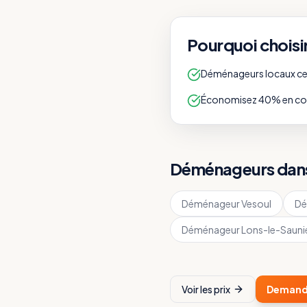
Pourquoi choisi
Déménageurs locaux cert
Économisez 40% en com
Déménageurs dans 
Déménageur
Vesoul
Dé
Déménageur
Lons-le-Sauni
Voir les prix
Demande