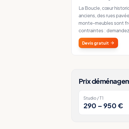
La Boucle, cœur historiq
anciens, des rues pavées
monte-meubles sont fré
contraintes : demandez-l
Devis gratuit
Prix déménage
Studio / T1
290 – 950 €