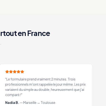
rtout en France
.
"
Le formulaire prend vraiment 2 minutes. Trois
professionnels m'ont rappelée le jour même. Les prix
variaient du simple au double, heureusement que j'ai
comparé !
"
Nadia B.
—
Marseille → Toulouse