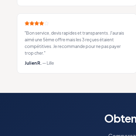
"
Bon service, devis rapides et transparents. J'aurais
aimé une 5ème offre mais les 3 reçues étaient
compétitives. Je recommande pour ne pas payer
trop cher.
"
Julien R.
—
Lille
Obtene
Comparez l