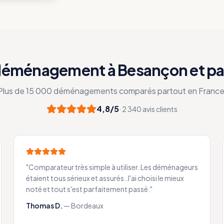
 déménagement à Besançon et pa
Plus de 15 000 déménagements comparés partout en France
4,8/5
· 2 340 avis clients
"
Comparateur très simple à utiliser. Les déménageurs
étaient tous sérieux et assurés. J'ai choisi le mieux
noté et tout s'est parfaitement passé.
"
Thomas D.
—
Bordeaux