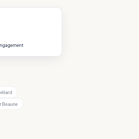
 engagement
éliard
r
Beaune