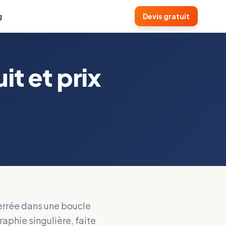
g
Devis gratuit
t et prix
errée dans une boucle
phie singulière, faite