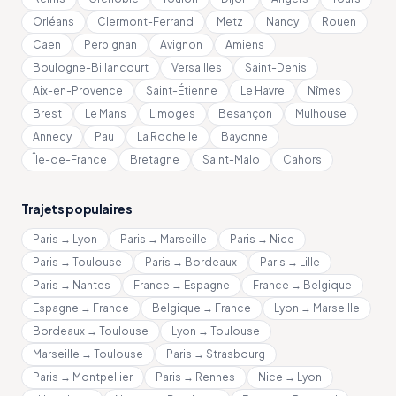
Orléans
Clermont-Ferrand
Metz
Nancy
Rouen
Caen
Perpignan
Avignon
Amiens
Boulogne-Billancourt
Versailles
Saint-Denis
Aix-en-Provence
Saint-Étienne
Le Havre
Nîmes
Brest
Le Mans
Limoges
Besançon
Mulhouse
Annecy
Pau
La Rochelle
Bayonne
Île-de-France
Bretagne
Saint-Malo
Cahors
Trajets populaires
Paris → Lyon
Paris → Marseille
Paris → Nice
Paris → Toulouse
Paris → Bordeaux
Paris → Lille
Paris → Nantes
France → Espagne
France → Belgique
Espagne → France
Belgique → France
Lyon → Marseille
Bordeaux → Toulouse
Lyon → Toulouse
Marseille → Toulouse
Paris → Strasbourg
Paris → Montpellier
Paris → Rennes
Nice → Lyon