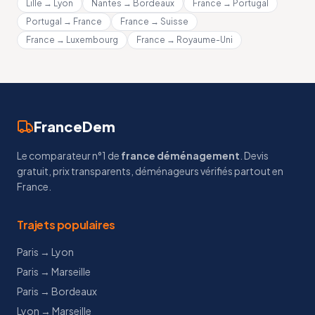
Lille → Lyon
Nantes → Bordeaux
France → Portugal
Portugal → France
France → Suisse
France → Luxembourg
France → Royaume-Uni
FranceDem
Le comparateur n°1 de
france déménagement
. Devis
gratuit, prix transparents, déménageurs vérifiés partout en
France.
Trajets populaires
Paris → Lyon
Paris → Marseille
Paris → Bordeaux
Lyon → Marseille