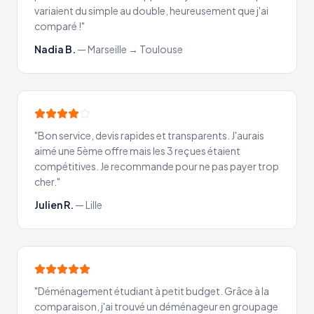
variaient du simple au double, heureusement que j'ai
comparé !
"
Nadia B.
—
Marseille → Toulouse
"
Bon service, devis rapides et transparents. J'aurais
aimé une 5ème offre mais les 3 reçues étaient
compétitives. Je recommande pour ne pas payer trop
cher.
"
Julien R.
—
Lille
"
Déménagement étudiant à petit budget. Grâce à la
comparaison, j'ai trouvé un déménageur en groupage