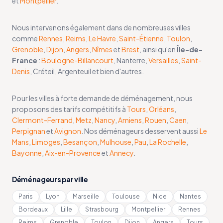
et
Montpellier
.
Nous intervenons également dans de nombreuses villes
comme
Rennes
,
Reims
,
Le Havre
,
Saint-Étienne
,
Toulon
,
Grenoble
,
Dijon
,
Angers
,
Nîmes
et
Brest
, ainsi qu'en
Île-de-
France
:
Boulogne-Billancourt
, Nanterre,
Versailles
,
Saint-
Denis
, Créteil, Argenteuil et bien d'autres.
Pour les villes à forte demande de déménagement, nous
proposons des tarifs compétitifs à
Tours
,
Orléans
,
Clermont-Ferrand
,
Metz
,
Nancy
,
Amiens
,
Rouen
,
Caen
,
Perpignan
et
Avignon
. Nos déménageurs desservent aussi
Le
Mans
,
Limoges
,
Besançon
,
Mulhouse
,
Pau
,
La Rochelle
,
Bayonne
,
Aix-en-Provence
et
Annecy
.
Déménageurs par ville
Paris
Lyon
Marseille
Toulouse
Nice
Nantes
Bordeaux
Lille
Strasbourg
Montpellier
Rennes
Reims
Grenoble
Toulon
Dijon
Angers
Tours