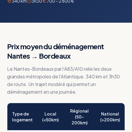
340 km
3h30
700 – 2 800 €
Prix moyen du déménagement
Nantes
→
Bordeaux
Le Nantes-Bordeaux par l'A83/A10 relie les deux
grandes métropoles de l'Atlantique. 340 km et 3h30
de route. Un trajet modéré qui permet un
déménagement en une journée.
Régional
Type de
Local
National
(50-
logement
(<50km)
(>200km)
200km)