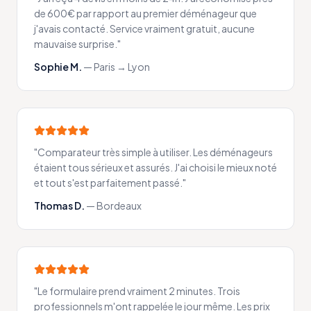
de 600€ par rapport au premier déménageur que
j'avais contacté. Service vraiment gratuit, aucune
mauvaise surprise.
"
Sophie M.
—
Paris → Lyon
"
Comparateur très simple à utiliser. Les déménageurs
étaient tous sérieux et assurés. J'ai choisi le mieux noté
et tout s'est parfaitement passé.
"
Thomas D.
—
Bordeaux
"
Le formulaire prend vraiment 2 minutes. Trois
professionnels m'ont rappelée le jour même. Les prix