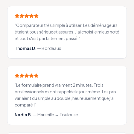
"
Comparateur très simple à utiliser. Les déménageurs
étaient tous sérieux et assurés. J'ai choisi le mieux noté
et tout s'est parfaitement passé.
"
Thomas D.
—
Bordeaux
"
Le formulaire prend vraiment 2 minutes. Trois
professionnels m'ont rappelée le jour même. Les prix
variaient du simple au double, heureusement que j'ai
comparé !
"
Nadia B.
—
Marseille → Toulouse