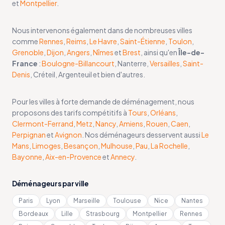
et
Montpellier
.
Nous intervenons également dans de nombreuses villes
comme
Rennes
,
Reims
,
Le Havre
,
Saint-Étienne
,
Toulon
,
Grenoble
,
Dijon
,
Angers
,
Nîmes
et
Brest
, ainsi qu'en
Île-de-
France
:
Boulogne-Billancourt
, Nanterre,
Versailles
,
Saint-
Denis
, Créteil, Argenteuil et bien d'autres.
Pour les villes à forte demande de déménagement, nous
proposons des tarifs compétitifs à
Tours
,
Orléans
,
Clermont-Ferrand
,
Metz
,
Nancy
,
Amiens
,
Rouen
,
Caen
,
Perpignan
et
Avignon
. Nos déménageurs desservent aussi
Le
Mans
,
Limoges
,
Besançon
,
Mulhouse
,
Pau
,
La Rochelle
,
Bayonne
,
Aix-en-Provence
et
Annecy
.
Déménageurs par ville
Paris
Lyon
Marseille
Toulouse
Nice
Nantes
Bordeaux
Lille
Strasbourg
Montpellier
Rennes