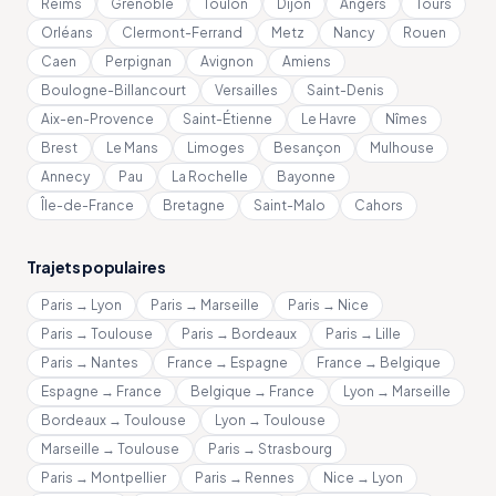
Reims
Grenoble
Toulon
Dijon
Angers
Tours
Orléans
Clermont-Ferrand
Metz
Nancy
Rouen
Caen
Perpignan
Avignon
Amiens
Boulogne-Billancourt
Versailles
Saint-Denis
Aix-en-Provence
Saint-Étienne
Le Havre
Nîmes
Brest
Le Mans
Limoges
Besançon
Mulhouse
Annecy
Pau
La Rochelle
Bayonne
Île-de-France
Bretagne
Saint-Malo
Cahors
Trajets populaires
Paris → Lyon
Paris → Marseille
Paris → Nice
Paris → Toulouse
Paris → Bordeaux
Paris → Lille
Paris → Nantes
France → Espagne
France → Belgique
Espagne → France
Belgique → France
Lyon → Marseille
Bordeaux → Toulouse
Lyon → Toulouse
Marseille → Toulouse
Paris → Strasbourg
Paris → Montpellier
Paris → Rennes
Nice → Lyon