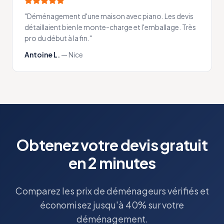
"
Déménagement d'une maison avec piano. Les devis
détaillaient bien le monte-charge et l'emballage. Très
pro du début à la fin.
"
Antoine L.
—
Nice
Obtenez votre devis gratuit
en 2 minutes
Comparez les prix de déménageurs vérifiés et
économisez jusqu'à 40% sur votre
déménagement.