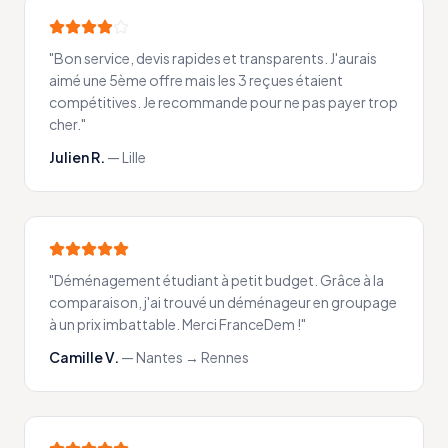
"
Bon service, devis rapides et transparents. J'aurais
aimé une 5ème offre mais les 3 reçues étaient
compétitives. Je recommande pour ne pas payer trop
cher.
"
Julien R.
—
Lille
"
Déménagement étudiant à petit budget. Grâce à la
comparaison, j'ai trouvé un déménageur en groupage
à un prix imbattable. Merci FranceDem !
"
Camille V.
—
Nantes → Rennes