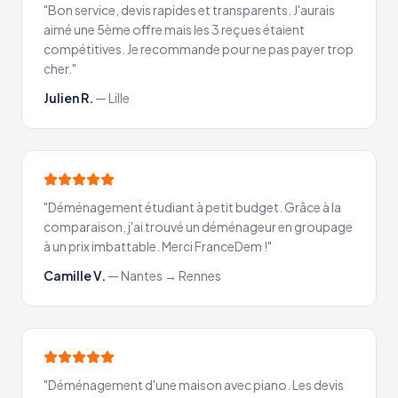
"
Bon service, devis rapides et transparents. J'aurais
aimé une 5ème offre mais les 3 reçues étaient
compétitives. Je recommande pour ne pas payer trop
cher.
"
Julien R.
—
Lille
"
Déménagement étudiant à petit budget. Grâce à la
comparaison, j'ai trouvé un déménageur en groupage
à un prix imbattable. Merci FranceDem !
"
Camille V.
—
Nantes → Rennes
"
Déménagement d'une maison avec piano. Les devis