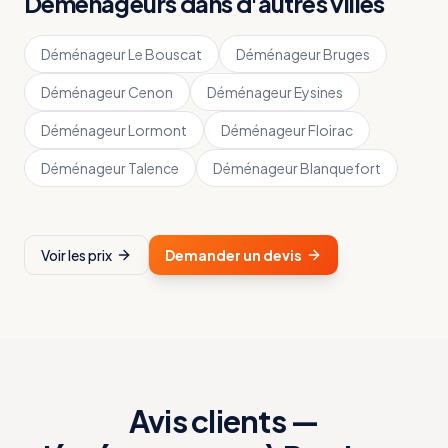
Déménageurs dans d'autres villes
Déménageur
Le Bouscat
Déménageur
Bruges
Déménageur
Cenon
Déménageur
Eysines
Déménageur
Lormont
Déménageur
Floirac
Déménageur
Talence
Déménageur
Blanquefort
Voir les prix
Demander un devis
Avis clients —