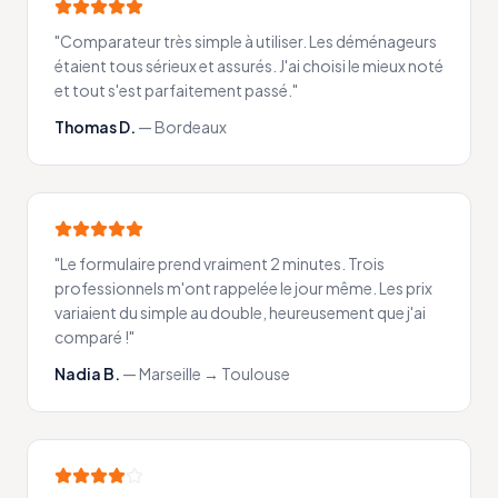
"
Comparateur très simple à utiliser. Les déménageurs
étaient tous sérieux et assurés. J'ai choisi le mieux noté
et tout s'est parfaitement passé.
"
Thomas D.
—
Bordeaux
"
Le formulaire prend vraiment 2 minutes. Trois
professionnels m'ont rappelée le jour même. Les prix
variaient du simple au double, heureusement que j'ai
comparé !
"
Nadia B.
—
Marseille → Toulouse