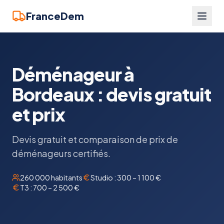
FranceDem
Déménageur à
Bordeaux : devis gratuit
et prix
Devis gratuit et comparaison de prix de
déménageurs certifiés.
260 000
habitants
Studio :
300 – 1 100 €
T3 :
700 – 2 500 €