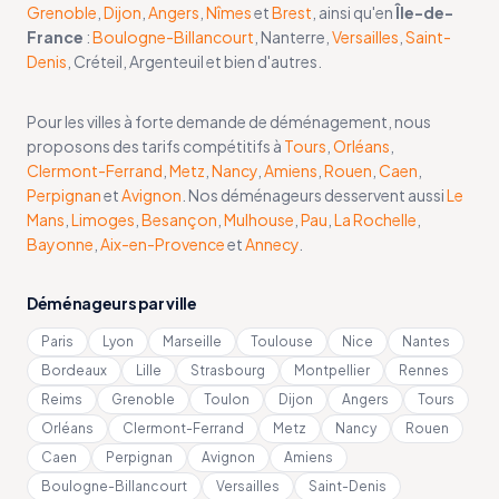
Grenoble
,
Dijon
,
Angers
,
Nîmes
et
Brest
, ainsi qu'en
Île-de-
France
:
Boulogne-Billancourt
, Nanterre,
Versailles
,
Saint-
Denis
, Créteil, Argenteuil et bien d'autres.
Pour les villes à forte demande de déménagement, nous
proposons des tarifs compétitifs à
Tours
,
Orléans
,
Clermont-Ferrand
,
Metz
,
Nancy
,
Amiens
,
Rouen
,
Caen
,
Perpignan
et
Avignon
. Nos déménageurs desservent aussi
Le
Mans
,
Limoges
,
Besançon
,
Mulhouse
,
Pau
,
La Rochelle
,
Bayonne
,
Aix-en-Provence
et
Annecy
.
Déménageurs par ville
Paris
Lyon
Marseille
Toulouse
Nice
Nantes
Bordeaux
Lille
Strasbourg
Montpellier
Rennes
Reims
Grenoble
Toulon
Dijon
Angers
Tours
Orléans
Clermont-Ferrand
Metz
Nancy
Rouen
Caen
Perpignan
Avignon
Amiens
Boulogne-Billancourt
Versailles
Saint-Denis