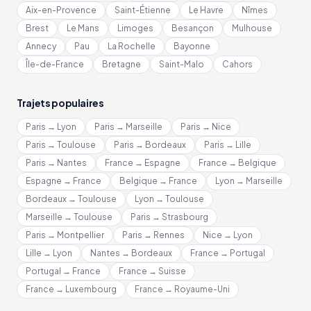
Aix-en-Provence
Saint-Étienne
Le Havre
Nîmes
Brest
Le Mans
Limoges
Besançon
Mulhouse
Annecy
Pau
La Rochelle
Bayonne
Île-de-France
Bretagne
Saint-Malo
Cahors
Trajets populaires
Paris → Lyon
Paris → Marseille
Paris → Nice
Paris → Toulouse
Paris → Bordeaux
Paris → Lille
Paris → Nantes
France → Espagne
France → Belgique
Espagne → France
Belgique → France
Lyon → Marseille
Bordeaux → Toulouse
Lyon → Toulouse
Marseille → Toulouse
Paris → Strasbourg
Paris → Montpellier
Paris → Rennes
Nice → Lyon
Lille → Lyon
Nantes → Bordeaux
France → Portugal
Portugal → France
France → Suisse
France → Luxembourg
France → Royaume-Uni