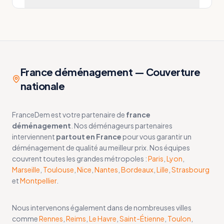
France déménagement — Couverture
nationale
FranceDem est votre partenaire de
france
déménagement
. Nos déménageurs partenaires
interviennent
partout en France
pour vous garantir un
déménagement de qualité au meilleur prix. Nos équipes
couvrent toutes les grandes métropoles :
Paris
,
Lyon
,
Marseille
,
Toulouse
,
Nice
,
Nantes
,
Bordeaux
,
Lille
,
Strasbourg
et
Montpellier
.
Nous intervenons également dans de nombreuses villes
comme
Rennes
,
Reims
,
Le Havre
,
Saint-Étienne
,
Toulon
,