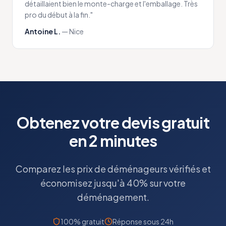
détaillaient bien le monte-charge et l'emballage. Très
pro du début à la fin.
"
Antoine L.
—
Nice
Obtenez votre devis gratuit
en 2 minutes
Comparez les prix de déménageurs vérifiés et
économisez jusqu'à 40% sur votre
déménagement.
100% gratuit
Réponse sous 24h