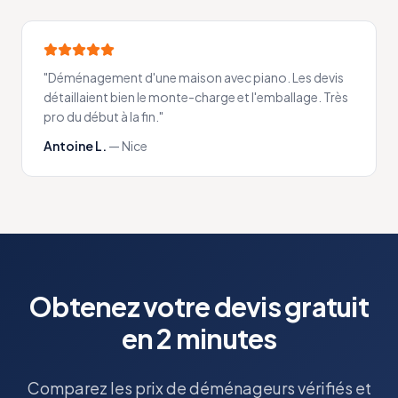
"
Déménagement d'une maison avec piano. Les devis
détaillaient bien le monte-charge et l'emballage. Très
pro du début à la fin.
"
Antoine L.
—
Nice
Obtenez votre devis gratuit
en 2 minutes
Comparez les prix de déménageurs vérifiés et