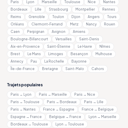
Paris
Lyon
Marseille
Toulouse
Nice
Nantes
Bordeaux
Lille
Strasbourg
Montpellier
Rennes
Reims
Grenoble
Toulon
Dijon
Angers
Tours
Orléans
Clermont-Ferrand
Metz
Nancy
Rouen
Caen
Perpignan
Avignon
Amiens
Boulogne-Billancourt
Versailles
Saint-Denis
Aix-en-Provence
Saint-Étienne
Le Havre
Nîmes
Brest
Le Mans
Limoges
Besançon
Mulhouse
Annecy
Pau
La Rochelle
Bayonne
Île-de-France
Bretagne
Saint-Malo
Cahors
Trajets populaires
Paris → Lyon
Paris → Marseille
Paris → Nice
Paris → Toulouse
Paris → Bordeaux
Paris → Lille
Paris → Nantes
France → Espagne
France → Belgique
Espagne → France
Belgique → France
Lyon → Marseille
Bordeaux → Toulouse
Lyon → Toulouse