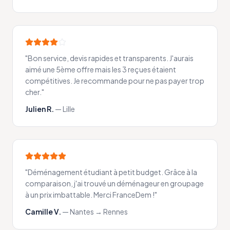
"
Bon service, devis rapides et transparents. J'aurais
aimé une 5ème offre mais les 3 reçues étaient
compétitives. Je recommande pour ne pas payer trop
cher.
"
Julien R.
—
Lille
"
Déménagement étudiant à petit budget. Grâce à la
comparaison, j'ai trouvé un déménageur en groupage
à un prix imbattable. Merci FranceDem !
"
Camille V.
—
Nantes → Rennes