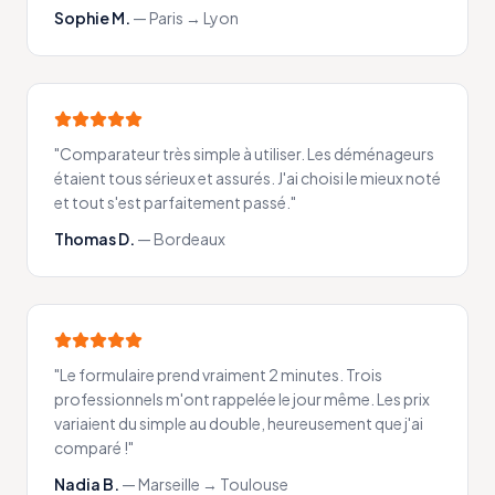
Sophie M.
—
Paris → Lyon
"
Comparateur très simple à utiliser. Les déménageurs
étaient tous sérieux et assurés. J'ai choisi le mieux noté
et tout s'est parfaitement passé.
"
Thomas D.
—
Bordeaux
"
Le formulaire prend vraiment 2 minutes. Trois
professionnels m'ont rappelée le jour même. Les prix
variaient du simple au double, heureusement que j'ai
comparé !
"
Nadia B.
—
Marseille → Toulouse