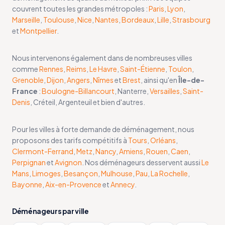
couvrent toutes les grandes métropoles :
Paris
,
Lyon
,
Marseille
,
Toulouse
,
Nice
,
Nantes
,
Bordeaux
,
Lille
,
Strasbourg
et
Montpellier
.
Nous intervenons également dans de nombreuses villes
comme
Rennes
,
Reims
,
Le Havre
,
Saint-Étienne
,
Toulon
,
Grenoble
,
Dijon
,
Angers
,
Nîmes
et
Brest
, ainsi qu'en
Île-de-
France
:
Boulogne-Billancourt
, Nanterre,
Versailles
,
Saint-
Denis
, Créteil, Argenteuil et bien d'autres.
Pour les villes à forte demande de déménagement, nous
proposons des tarifs compétitifs à
Tours
,
Orléans
,
Clermont-Ferrand
,
Metz
,
Nancy
,
Amiens
,
Rouen
,
Caen
,
Perpignan
et
Avignon
. Nos déménageurs desservent aussi
Le
Mans
,
Limoges
,
Besançon
,
Mulhouse
,
Pau
,
La Rochelle
,
Bayonne
,
Aix-en-Provence
et
Annecy
.
Déménageurs par ville