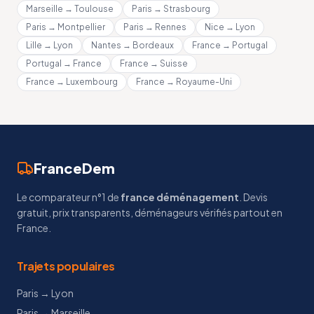
Marseille → Toulouse
Paris → Strasbourg
Paris → Montpellier
Paris → Rennes
Nice → Lyon
Lille → Lyon
Nantes → Bordeaux
France → Portugal
Portugal → France
France → Suisse
France → Luxembourg
France → Royaume-Uni
FranceDem
Le comparateur n°1 de
france déménagement
. Devis
gratuit, prix transparents, déménageurs vérifiés partout en
France.
Trajets populaires
Paris → Lyon
Paris → Marseille