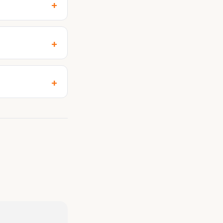
+
+
+