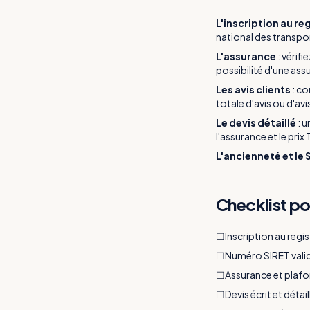
L'inscription au re
national des transpo
L'assurance
:
vérifi
possibilité d'une a
Les avis clients
:
con
totale d'avis ou d'a
Le devis détaillé
:
u
l'assurance et le prix
L'ancienneté et le 
Checklist po
☐
Inscription au regi
☐
Numéro SIRET vali
☐
Assurance et plafo
☐
Devis écrit et détai