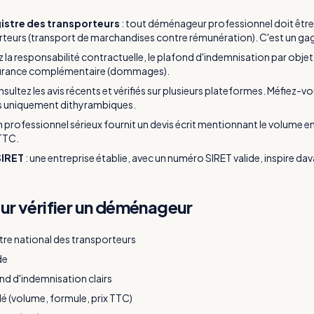
gistre des transporteurs
:
tout déménageur professionnel doit être i
rteurs (transport de marchandises contre rémunération). C'est un gage
ez la responsabilité contractuelle, le plafond d'indemnisation par objet e
ssurance complémentaire (dommages).
sultez les avis récents et vérifiés sur plusieurs plateformes. Méfiez-
vis uniquement dithyrambiques.
n professionnel sérieux fournit un devis écrit mentionnant le volume en
 TTC.
SIRET
:
une entreprise établie, avec un numéro SIRET valide, inspire d
ur vérifier un déménageur
stre national des transporteurs
de
nd d'indemnisation clairs
llé (volume, formule, prix TTC)