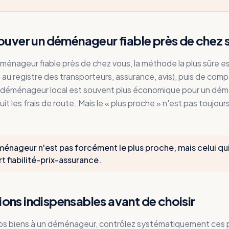
uver un déménageur fiable près de chez s
ménageur fiable près de chez vous, la méthode la plus sûre est
n au registre des transporteurs, assurance, avis), puis de comp
Un déménageur local est souvent plus économique pour un d
duit les frais de route. Mais le « plus proche » n'est pas toujours 
ménageur n'est pas forcément le plus proche, mais celui qui
t fiabilité-prix-assurance.
tions indispensables avant de choisir
vos biens à un déménageur, contrôlez systématiquement ces p