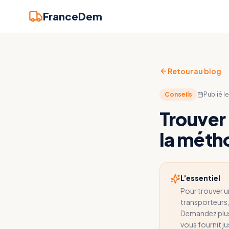
FranceDem
Retour au blog
Conseils
Publié l
Trouver
la méth
L'essentiel
Pour trouver un
transporteurs,
Demandez plusi
vous fournit j