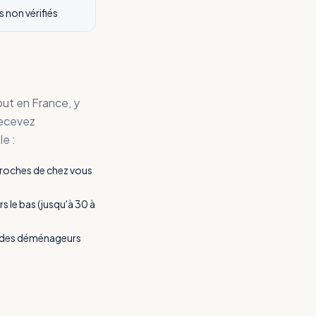
s non vérifiés
t en France, y
 recevez
e :
proches de chez vous
s le bas (jusqu'à 30 à
er des déménageurs