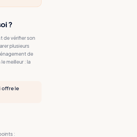
oi ?
 de vérifier son
arer plusieurs
éménagement de
le meilleur : la
 offre le
oints :