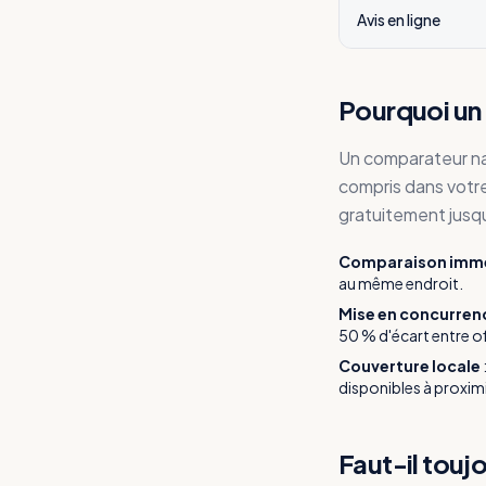
Avis en ligne
Pourquoi un 
Un comparateur n
compris dans votre 
gratuitement jusqu
Comparaison imm
au même endroit.
Mise en concurren
50 % d'écart entre of
Couverture locale
disponibles à proxim
Faut-il touj