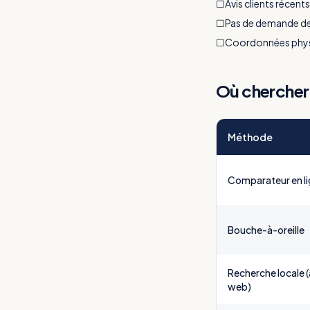
☐
Avis clients récents 
☐
Pas de demande de 
☐
Coordonnées physiq
Où chercher
Méthode
Comparateur en l
Bouche-à-oreille
Recherche locale (
web)