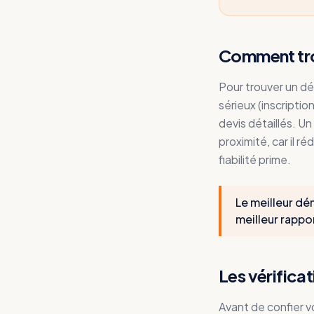
Comment tro
Pour trouver un dé
sérieux (inscriptio
devis détaillés. 
proximité, car il ré
fiabilité prime.
Le meilleur dé
meilleur rappor
Les vérifica
Avant de confier 