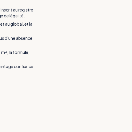
nscrit au registre
 de légalité.
t au global, et la
vous d'une absence
 m³, la formule,
avantage confiance.