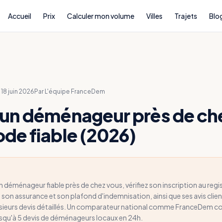
Accueil
Prix
Calculer mon volume
Villes
Trajets
Blo
e
18 juin 2026
Par
L'équipe FranceDem
 un déménageur près de che
ode fiable (2026)
 déménageur fiable près de chez vous, vérifiez son inscription au regi
 son assurance et son plafond d'indemnisation, ainsi que ses avis clien
eurs devis détaillés. Un comparateur national comme FranceDem couv
usqu'à 5 devis de déménageurs locaux en 24h.