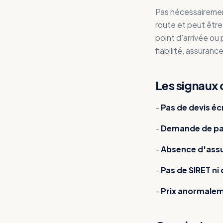
Pas nécessairemen
route et peut être
point d'arrivée ou
fiabilité, assuranc
Les signaux 
-
Pas de devis éc
-
Demande de pai
-
Absence d'assu
-
Pas de SIRET ni
-
Prix anormale