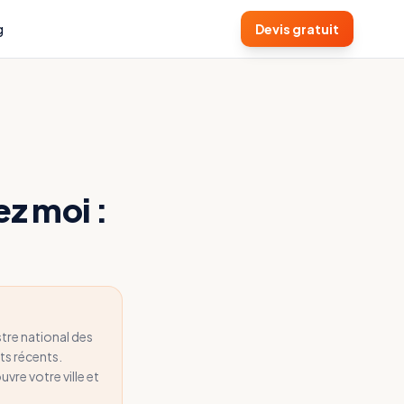
g
Devis gratuit
z moi :
stre national des
ts récents.
re votre ville et