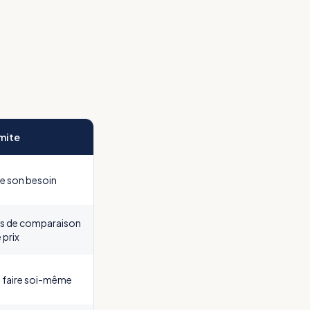
mite
re son besoin
as de comparaison
 prix
à faire soi-même