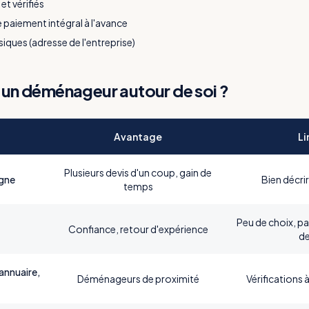
et vérifiés
paiement intégral à l'avance
ues (adresse de l'entreprise)
 un déménageur autour de soi ?
Avantage
Li
Plusieurs devis d'un coup, gain de
igne
Bien décri
temps
Peu de choix, p
Confiance, retour d'expérience
de
annuaire,
Déménageurs de proximité
Vérifications 