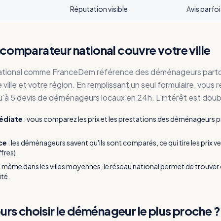
Réputation visible
Avis parfoi
comparateur national couvre votre ville
ational comme FranceDem référence des déménageurs partou
ville et votre région. En remplissant un seul formulaire, vous
'à 5 devis de déménageurs locaux en 24h. L'intérêt est doubl
édiate
:
vous comparez les prix et les prestations des déménageurs 
ce
:
les déménageurs savent qu'ils sont comparés, ce qui tire les prix ver
fres).
:
même dans les villes moyennes, le réseau national permet de trouv
ité.
ours choisir le déménageur le plus proche ?