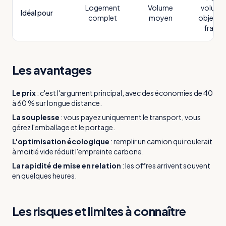
Logement
Volume
volume
Idéal pour
complet
moyen
objets 
fragile
Les avantages
Le prix
:
c'est l'argument principal, avec des économies de 40
à 60 % sur longue distance.
La souplesse
:
vous payez uniquement le transport, vous
gérez l'emballage et le portage.
L'optimisation écologique
:
remplir un camion qui roulerait
à moitié vide réduit l'empreinte carbone.
La rapidité de mise en relation
:
les offres arrivent souvent
en quelques heures.
Les risques et limites à connaître