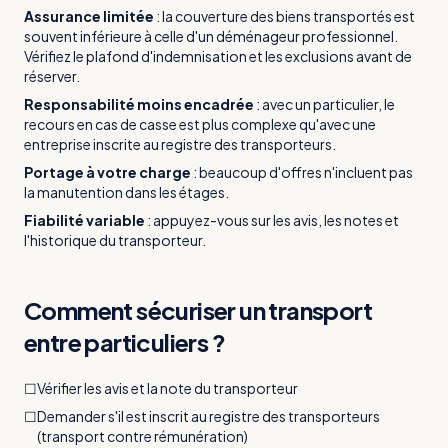
Assurance limitée
:
la couverture des biens transportés est
souvent inférieure à celle d'un déménageur professionnel.
Vérifiez le plafond d'indemnisation et les exclusions avant de
réserver.
Responsabilité moins encadrée
:
avec un particulier, le
recours en cas de casse est plus complexe qu'avec une
entreprise inscrite au registre des transporteurs.
Portage à votre charge
:
beaucoup d'offres n'incluent pas
la manutention dans les étages.
Fiabilité variable
:
appuyez-vous sur les avis, les notes et
l'historique du transporteur.
Comment sécuriser un transport
entre particuliers ?
☐
Vérifier les avis et la note du transporteur
☐
Demander s'il est inscrit au registre des transporteurs
(transport contre rémunération)