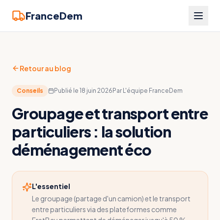
FranceDem
Retour au blog
Conseils
Publié le
18 juin 2026
Par
L'équipe FranceDem
Groupage et transport entre
particuliers : la solution
déménagement éco
L'essentiel
Le groupage (partage d'un camion) et le transport
entre particuliers via des plateformes comme