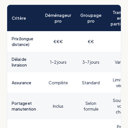
Transpo
Déménageur
Groupage
Critère
entre
pro
pro
particul
Prix (longue
€€€
€€
€
distance)
Délai de
1–2 jours
3–7 jours
Variabl
livraison
Limitée 
Assurance
Complète
Standard
vérifie
Souvent
Portage et
Selon
Inclus
votre
manutention
formule
charg
Petits