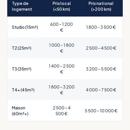
Type de
Prix local
Prix national
logement
(<50 km)
(>200 km)
600 – 1 200
Studio (15m³)
1 800 – 3 500 €
€
1 000 – 1 800
T2 (25m³)
2 500 – 4 500 €
€
1 400 – 2 500
T3 (35m³)
3 200 – 5 500 €
€
1 800 – 3 200
T4+ (45m³)
4 000 – 7 500 €
€
Maison
2 500 – 4
5 500 – 10 000 €
(60m³+)
500 €