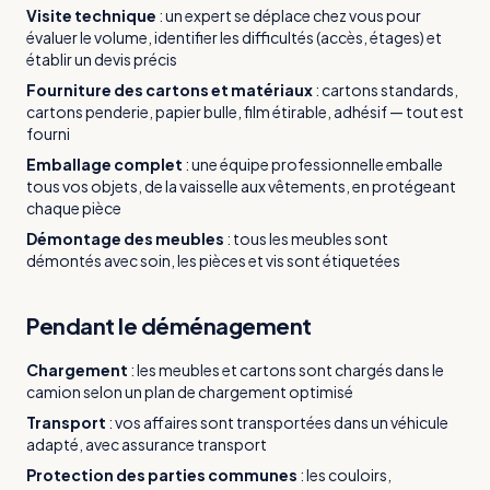
Visite technique
:
un expert se déplace chez vous pour
évaluer le volume, identifier les difficultés (accès, étages) et
établir un devis précis
Fourniture des cartons et matériaux
:
cartons standards,
cartons penderie, papier bulle, film étirable, adhésif — tout est
fourni
Emballage complet
:
une équipe professionnelle emballe
tous vos objets, de la vaisselle aux vêtements, en protégeant
chaque pièce
Démontage des meubles
:
tous les meubles sont
démontés avec soin, les pièces et vis sont étiquetées
Pendant le déménagement
Chargement
:
les meubles et cartons sont chargés dans le
camion selon un plan de chargement optimisé
Transport
:
vos affaires sont transportées dans un véhicule
adapté, avec assurance transport
Protection des parties communes
:
les couloirs,