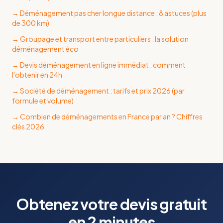
→
Déménagement pas cher longue distance : 8 astuces (plus
de 300 km)
→
Groupage et transport entre particuliers : la solution
déménagement éco
→
Devis déménagement en ligne immédiat : comment
l'obtenir en 24h
→
Société de déménagement : tarifs et prix 2026 (par
formule et volume)
→
Combien de déménagements en France par an ? Chiffres
clés 2026
Obtenez votre devis gratuit
en 2 minutes