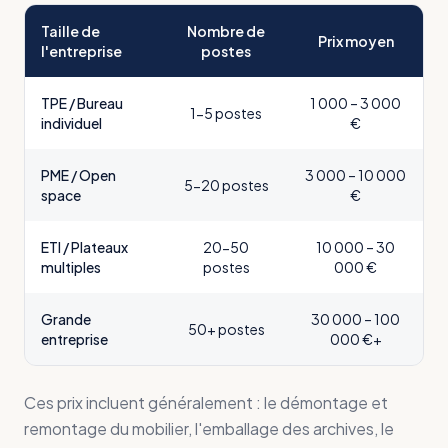
Taille de
Nombre de
Prix moyen
l'entreprise
postes
TPE / Bureau
1 000 – 3 000
1-5 postes
individuel
€
PME / Open
3 000 – 10 000
5-20 postes
space
€
ETI / Plateaux
20-50
10 000 – 30
multiples
postes
000 €
Grande
30 000 – 100
50+ postes
entreprise
000 €+
Ces prix incluent généralement : le démontage et
remontage du mobilier, l'emballage des archives, le