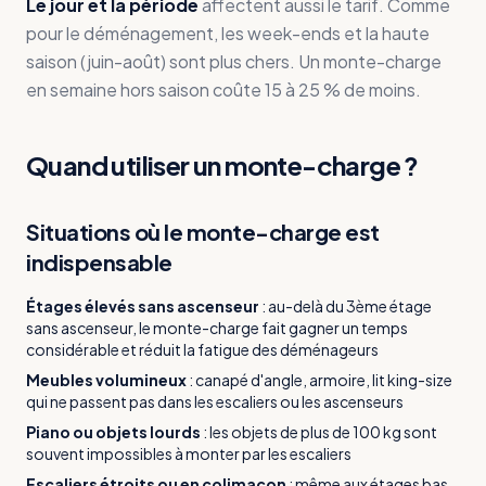
Le jour et la période
affectent aussi le tarif. Comme
pour le déménagement, les week-ends et la haute
saison (juin-août) sont plus chers. Un monte-charge
en semaine hors saison coûte 15 à 25 % de moins.
Quand utiliser un monte-charge ?
Situations où le monte-charge est
indispensable
Étages élevés sans ascenseur
:
au-delà du 3ème étage
sans ascenseur, le monte-charge fait gagner un temps
considérable et réduit la fatigue des déménageurs
Meubles volumineux
:
canapé d'angle, armoire, lit king-size
qui ne passent pas dans les escaliers ou les ascenseurs
Piano ou objets lourds
:
les objets de plus de 100 kg sont
souvent impossibles à monter par les escaliers
Escaliers étroits ou en colimaçon
:
même aux étages bas,